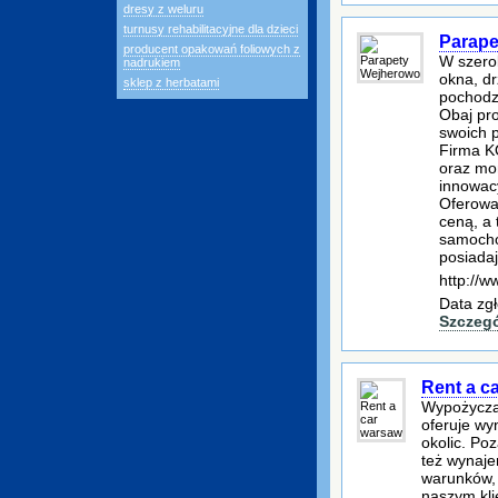
dresy z weluru
turnusy rehabilitacyjne dla dzieci
Parape
producent opakowań foliowych z
W szero
nadrukiem
okna, dr
sklep z herbatami
pochodz
Obaj pro
swoich 
Firma K
oraz mo
innowac
Oferowa
ceną, a 
samocho
posiadaj
http://w
Data zgł
Szczeg
Rent a c
Wypożycza
oferuje wy
okolic. P
też wynaj
warunków, 
naszym kli