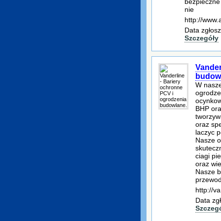
bezpieczne 
nie
http://www.
Data zgłosz
Szczegóły
Vander
budow
W nasze
ogrodze
ocynkow
BHP ora
tworzyw
oraz sp
laczyc 
Nasze o
skutecz
ciagi pi
oraz wi
Nasze b
przewodz
http://va
Data zg
Szczeg