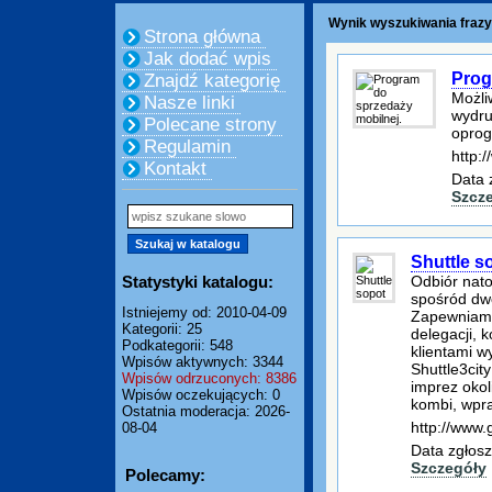
Wynik wyszukiwania frazy
Strona główna
Jak dodać wpis
Prog
Znajdź kategorię
Możli
Nasze linki
wydru
Polecane strony
oprog
Regulamin
http:/
Kontakt
Data 
Szcz
Shuttle s
Statystyki katalogu:
Odbiór nato
spośród dwo
Istniejemy od: 2010-04-09
Zapewniamy
Kategorii: 25
delegacji, 
Podkategorii: 548
klientami 
Wpisów aktywnych: 3344
Shuttle3cit
Wpisów odrzuconych: 8386
imprez oko
Wpisów oczekujących: 0
kombi, wpr
Ostatnia moderacja: 2026-
http://www.g
08-04
Data zgłosz
Szczegóły
Polecamy: