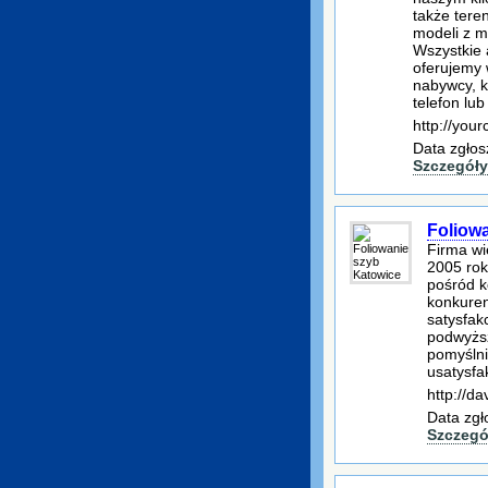
także tere
modeli z m
Wszystkie 
oferujemy 
nabywcy, 
telefon lub
http://your
Data zgłos
Szczegóły
Foliow
Firma wi
2005 rok
pośród k
konkuren
satysfakc
podwyższ
pomyślni
usatysfa
http://da
Data zgł
Szczegó