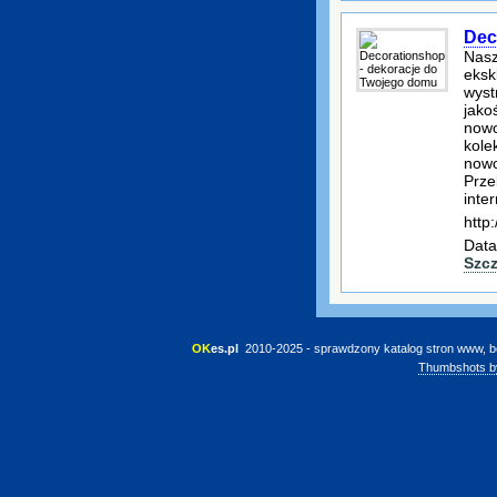
Dec
Nasz
eksk
wyst
jako
nowo
kole
nowo
Prze
inte
http
Data
Szc
OK
es.pl
 2010-2025 - sprawdzony katalog stron www, b
Thumbshots b