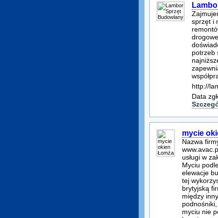
Lambor
Zajmuje
sprzęt 
remontó
drogoweg
doświad
potrzeb 
najniższ
zapewni
współpra
http://la
Data zgł
Szczegó
mycie ok
Nazwa firmy
www.avac.pl
usługi w za
Myciu podle
elewacje bu
tej wykorz
brytyjską f
między inny
podnośniki, 
myciu nie p