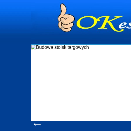
Budowa stoisk t
Firma R&B profesjonalizuje się w branży eks
targowych w Polsce. W asortymencie posiadamy
które realizujemy w wprawny sposób. Wsz
wykonywać tak, aby każdy z klientów był zado
oczekuje. W specjalności tej funkcjonujem
obsługując firmy oraz organizacje państwowe. 
w stanie podołać nawet najbardziej wy
konsumentów. Oddajemy w Państwa ręce nowat
produkcyjne, logistyczne, drukarnię wielkof
pomoc, nawet w czasie już trwających ta
zapoznania się z naszymi 
Wyświetleń: 20576 /
Szcze
←