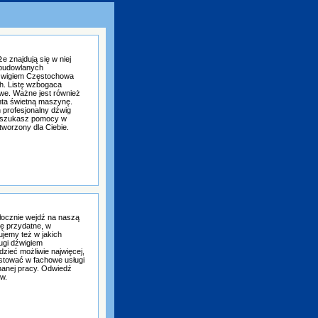
e znajdują się w niej
 budowlanych
dźwigiem Częstochowa
h. Listę wzbogaca
we. Ważne jest również
nta świetną maszynę.
 profesjonalny dźwig
i szukasz pomocy w
worzony dla Ciebie.
ocznie wejdź na naszą
ię przydatne, w
jemy też w jakich
ugi dźwigiem
zieć możliwie najwięcej,
tować w fachowe usługi
anej pracy. Odwiedź
w.