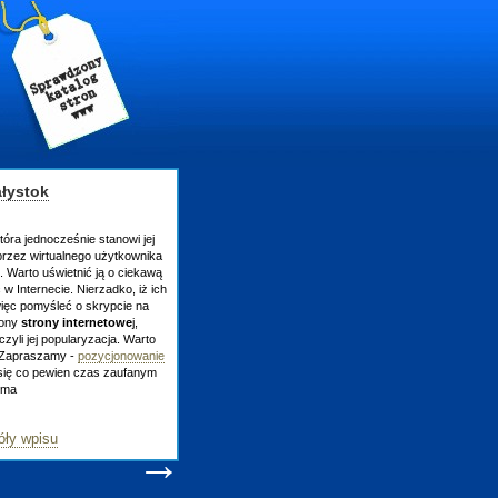
łystok
która jednocześnie stanowi jej
przez wirtualnego użytkownika
 Warto uświetnić ją o ciekawą
w Internecie. Nierzadko, iż ich
więc pomyśleć o skrypcie na
rony
strony internetowe
j,
zyli jej popularyzacja. Warto
 Zapraszamy -
pozycjonowanie
się co pewien czas zaufanym
-ma
ły wpisu
→