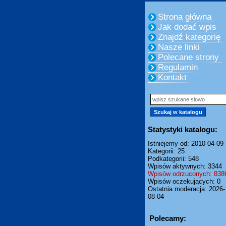
Strona główna
Jak dodać wpis
Znajdź kategorię
Nasze linki
Polecane strony
Regulamin
Kontakt
Statystyki katalogu:
Istniejemy od: 2010-04-09
Kategorii: 25
Podkategorii: 548
Wpisów aktywnych: 3344
Wpisów odrzuconych: 838
Wpisów oczekujących: 0
Ostatnia moderacja: 2026-
08-04
Polecamy: