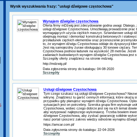
Wynik wyszukiwania frazy: "usługi dźwigowe częstochowa"
Wynajem dźwigów częstochowa
Oferta firmy mDźwig jest zdecydowanie godna uwagi. Dlatego, ż
usługi dźwigowe Częstochowa. Umożliwiają prowadzenie prac
wymagających użycia ciężkich maszyn. Sztandarowe usługi 
obejmują montaż i demontaż konstrukcji betonowych i stalowyc
przeładunek ciężkich elementów oraz przenoszenie przemysło
to, że wynajem dźwigu Częstochowa oddaje do dyspozycji klie
Jest nią samojezdny żuraw obsługujący 30 tonowe ciężary. Ten
Częstochowa podnosi ładunek na wysokość 28 metrów. Jeżel
zadaniach budowlanych wynajem dźwigów Częstochowa jest st
Szczegóły oferty znajdziesz na stronie mdzwig.
http://mdzwig.pl/
Data zgłoszenia strony do katalogu: 04-08-2020
Szczegóły
Usługi dźwigowe Częstochowa
Tym czego szukasz są usługi dźwigowe Częstochowa? Niezwł
witrynę. Znajdziesz tu garść cennych informacji, które okażą s
przypadku gdy planujesz wynajem dźwigu Częstochowa. Opisu
sytuacjach jest on potrzebny. Szeroka grupa firm wykonuje usł
6
Częstochowa, wobec czego dobrze jest się na ich temat dowied
aby wytypować najlepszego wykonawcę. Trzeba bowiem inwes
dźwigowe Częstochowa, aby zyskać gwarancję solidnie wykon
nasz portal i poszerz zakres wiedzy odnośnie wynajmu dźwigó
https://amcar.com.pl/
Data zgłoszenia strony do katalogu: 22-04-2026
Szczegóły