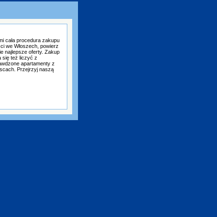
mi cała procedura zakupu
ści we Włoszech, powierz
e najlepsze oferty. Zakup
się też liczyć z
awdzone apartamenty z
scach. Przejrzyj naszą