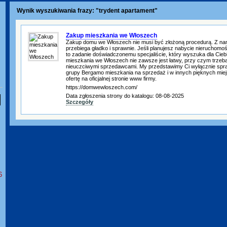
Wynik wyszukiwania frazy: "trydent apartament"
Zakup mieszkania we Włoszech
Zakup domu we Włoszech nie musi być złożoną procedurą. Z na
przebiega gładko i sprawnie. Jeśli planujesz nabycie nieruchomo
to zadanie doświadczonemu specjaliście, który wyszuka dla Ciebi
mieszkania we Włoszech nie zawsze jest łatwy, przy czym trzeba 
nieuczciwymi sprzedawcami. My przedstawimy Ci wyłącznie spr
grupy Bergamo mieszkania na sprzedaż i w innych pięknych miej
ofertę na oficjalnej stronie www firmy.
https://domwewloszech.com/
Data zgłoszenia strony do katalogu: 08-08-2025
Szczegóły
6