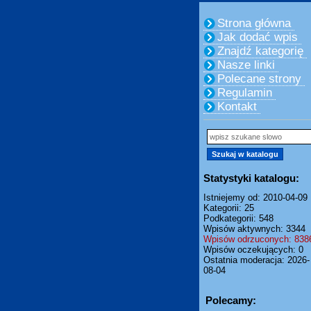
Strona główna
Jak dodać wpis
Znajdź kategorię
Nasze linki
Polecane strony
Regulamin
Kontakt
Statystyki katalogu:
Istniejemy od: 2010-04-09
Kategorii: 25
Podkategorii: 548
Wpisów aktywnych: 3344
Wpisów odrzuconych: 838
Wpisów oczekujących: 0
Ostatnia moderacja: 2026-
08-04
Polecamy: