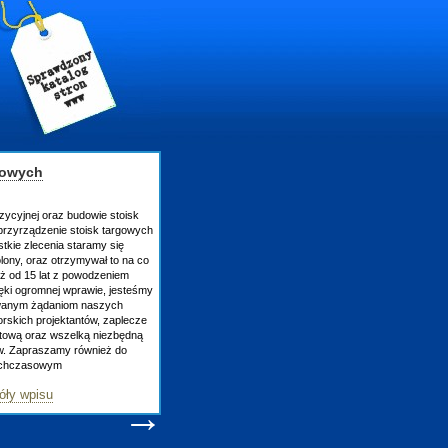
gowych
zycyjnej oraz budowie stoisk
rzyrządzenie stoisk targowych
tkie zlecenia staramy się
lony, oraz otrzymywał to na co
uż od 15 lat z powodzeniem
ęki ogromnej wprawie, jesteśmy
owanym żądaniom naszych
skich projektantów, zaplecze
atową oraz wszelką niezbędną
ów. Zapraszamy również do
tychczasowym
óły wpisu
→