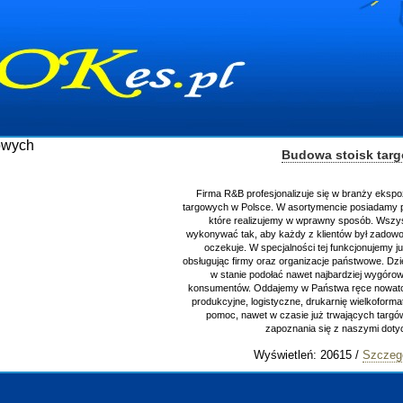
Budowa stoisk tar
Firma R&B profesjonalizuje się w branży ekspo
targowych w Polsce. W asortymencie posiadamy p
które realizujemy w wprawny sposób. Wszys
wykonywać tak, aby każdy z klientów był zadowo
oczekuje. W specjalności tej funkcjonujemy j
obsługując firmy oraz organizacje państwowe. Dzi
w stanie podołać nawet najbardziej wygór
konsumentów. Oddajemy w Państwa ręce nowator
produkcyjne, logistyczne, drukarnię wielkoform
pomoc, nawet w czasie już trwających targ
zapoznania się z naszymi do
Wyświetleń: 20615 /
Szczeg