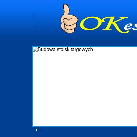
dynia
dministrowanie
ściami Gdynia i
ieżący nadzór nad
iczenia, organizację
ta obejmuje także
uchomościami Gdynia
potrzebny jest
ieruchomości Sopot
nia, Progreen-Adm
w codziennym
dla tych
←