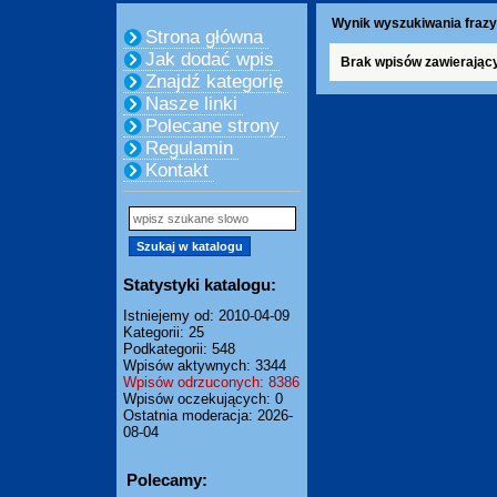
Wynik wyszukiwania frazy
Strona główna
Jak dodać wpis
Brak wpisów zawierając
Znajdź kategorię
Nasze linki
Polecane strony
Regulamin
Kontakt
Statystyki katalogu:
Istniejemy od: 2010-04-09
Kategorii: 25
Podkategorii: 548
Wpisów aktywnych: 3344
Wpisów odrzuconych: 8386
Wpisów oczekujących: 0
Ostatnia moderacja: 2026-
08-04
Polecamy: