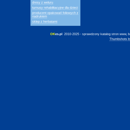
dresy z weluru
turnusy rehabilitacyjne dla dzieci
producent opakowań foliowych z
nadrukiem
sklep z herbatami
OK
es.pl
 2010-2025 - sprawdzony katalog stron www, b
Thumbshots b