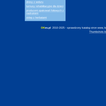
dresy z weluru
turnusy rehabilitacyjne dla dzieci
producent opakowań foliowych z
nadrukiem
sklep z herbatami
OK
es.pl
 2010-2025 - sprawdzony katalog stron www, b
Thumbshots b