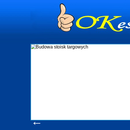
dynia
dministrowanie
ściami Gdynia i
ieżący nadzór nad
iczenia, organizację
ta obejmuje także
uchomościami Gdynia
potrzebny jest
ieruchomości Sopot
nia, Progreen-Adm
w codziennym
dla tych
←