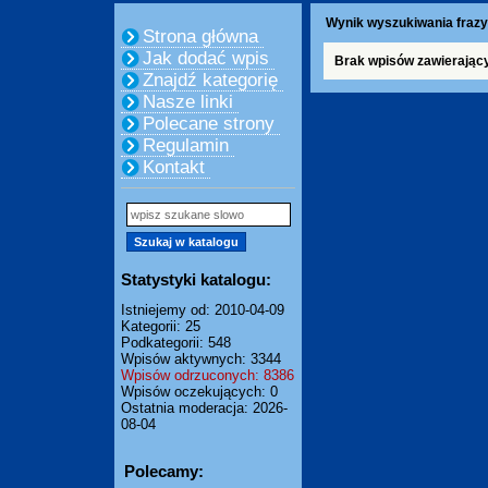
Wynik wyszukiwania frazy
Strona główna
Jak dodać wpis
Brak wpisów zawierając
Znajdź kategorię
Nasze linki
Polecane strony
Regulamin
Kontakt
Statystyki katalogu:
Istniejemy od: 2010-04-09
Kategorii: 25
Podkategorii: 548
Wpisów aktywnych: 3344
Wpisów odrzuconych: 8386
Wpisów oczekujących: 0
Ostatnia moderacja: 2026-
08-04
Polecamy: