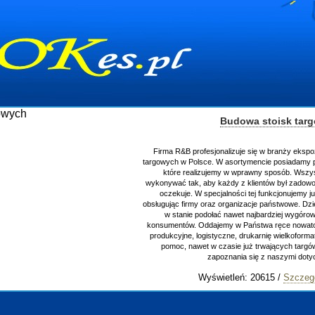
Budowa stoisk targowych
Firma R&B profesjonalizuje się w branży ekspozycyjnej oraz budowie stois
targowych w Polsce. W asortymencie posiadamy przyrządzenie stoisk targo
które realizujemy w wprawny sposób. Wszystkie zlecenia staramy się
wykonywać tak, aby każdy z klientów był zadowolony, oraz otrzymywał to na
oczekuje. W specjalności tej funkcjonujemy już od 15 lat z powodzeniem
obsługując firmy oraz organizacje państwowe. Dzięki ogromnej wprawie, jest
w stanie podołać nawet najbardziej wygórowanym żądaniom naszych
konsumentów. Oddajemy w Państwa ręce nowatorskich projektantów, zaplec
produkcyjne, logistyczne, drukarnię wielkoformatową oraz wszelką niezbęd
pomoc, nawet w czasie już trwających targów. Zapraszamy również do
zapoznania się z naszymi dotychczasowym
Wyświetleń: 20615 /
Szczegóły wpisu