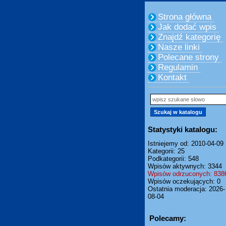
Strona główna
Jak dodać wpis
Znajdź kategorię
Nasze linki
Polecane strony
Regulamin
Kontakt
Statystyki katalogu:
Istniejemy od: 2010-04-09
Kategorii: 25
Podkategorii: 548
Wpisów aktywnych: 3344
Wpisów odrzuconych: 838
Wpisów oczekujących: 0
Ostatnia moderacja: 2026-
08-04
Polecamy: