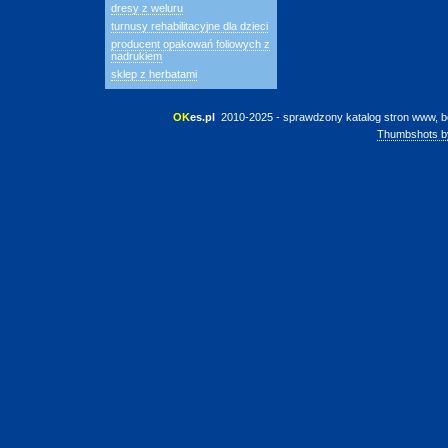
dresy z weluru
turnusy rehabilitacyjne dla dzieci
producent opakowań foliowych z
nadrukiem
sklep z herbatami
OK
es.pl
 2010-2025 - sprawdzony katalog stron www, b
Thumbshots b