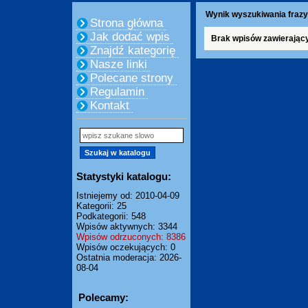
Wynik wyszukiwania frazy
Strona główna
Jak dodać wpis
Brak wpisów zawierając
Znajdź kategorię
Nasze linki
Polecane strony
Regulamin
Kontakt
Statystyki katalogu:
Istniejemy od: 2010-04-09
Kategorii: 25
Podkategorii: 548
Wpisów aktywnych: 3344
Wpisów odrzuconych: 8386
Wpisów oczekujących: 0
Ostatnia moderacja: 2026-
08-04
Polecamy: