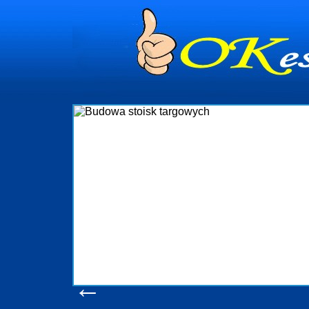
dynia
dministrowanie
ściami Gdynia i
ieżący nadzór nad
iczenia, organizację
ta obejmuje także
uchomościami Gdynia
potrzebny jest
ieruchomości Sopot
nia, Progreen-Adm
w codziennym
dla tych
←