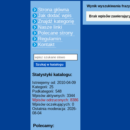
Wynik wyszukiwania frazy
Strona główna
Jak dodać wpis
Brak wpisów zawierając
Znajdź kategorię
Nasze linki
Polecane strony
Regulamin
Kontakt
Statystyki katalogu:
Istniejemy od: 2010-04-09
Kategorii: 25
Podkategorii: 548
Wpisów aktywnych: 3344
Wpisów odrzuconych: 8386
Wpisów oczekujących: 0
Ostatnia moderacja: 2026-
08-04
Polecamy: