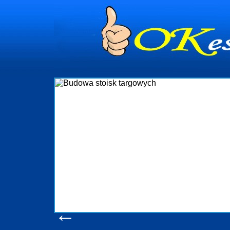
dynia
dministrowanie
ściami Gdynia i
ieżący nadzór nad
iczenia, organizację
ta obejmuje także
uchomościami Gdynia
potrzebny jest
ieruchomości Sopot
nia, Progreen-Adm
w codziennym
dla tych
←