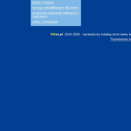
dresy z weluru
turnusy rehabilitacyjne dla dzieci
producent opakowań foliowych z
nadrukiem
sklep z herbatami
OK
es.pl
 2010-2025 - sprawdzony katalog stron www, b
Thumbshots b