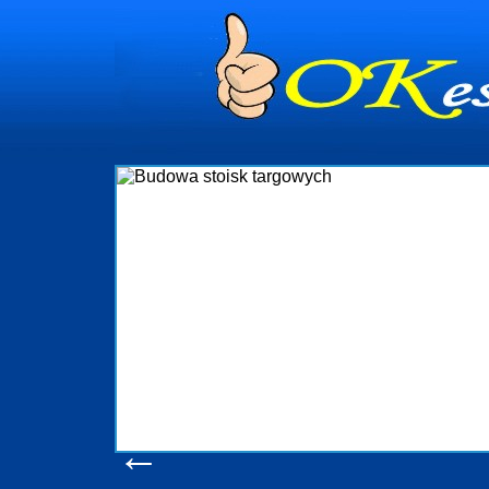
dynia
dministrowanie
ściami Gdynia i
ieżący nadzór nad
iczenia, organizację
ta obejmuje także
uchomościami Gdynia
potrzebny jest
ieruchomości Sopot
nia, Progreen-Adm
w codziennym
dla tych
←