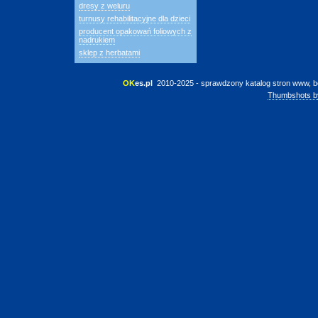
dresy z weluru
turnusy rehabilitacyjne dla dzieci
producent opakowań foliowych z
nadrukiem
sklep z herbatami
OK
es.pl
 2010-2025 - sprawdzony katalog stron www, b
Thumbshots b