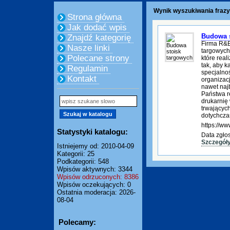
Wynik wyszukiwania frazy
Strona główna
Jak dodać wpis
Budowa s
Znajdź kategorię
Firma R&B
Nasze linki
targowych
Polecane strony
które rea
tak, aby k
Regulamin
specjalnoś
Kontakt
organizac
nawet na
Państwa r
drukarnię
trwającyc
dotychcz
https://www
Statystyki katalogu:
Data zgło
Szczegół
Istniejemy od: 2010-04-09
Kategorii: 25
Podkategorii: 548
Wpisów aktywnych: 3344
Wpisów odrzuconych: 8386
Wpisów oczekujących: 0
Ostatnia moderacja: 2026-
08-04
Polecamy: