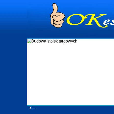
dynia
dministrowanie
ściami Gdynia i
ieżący nadzór nad
iczenia, organizację
ta obejmuje także
uchomościami Gdynia
potrzebny jest
ieruchomości Sopot
nia, Progreen-Adm
w codziennym
dla tych
←