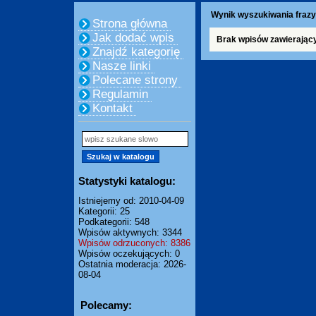
Wynik wyszukiwania frazy
Strona główna
Jak dodać wpis
Brak wpisów zawierając
Znajdź kategorię
Nasze linki
Polecane strony
Regulamin
Kontakt
Statystyki katalogu:
Istniejemy od: 2010-04-09
Kategorii: 25
Podkategorii: 548
Wpisów aktywnych: 3344
Wpisów odrzuconych: 8386
Wpisów oczekujących: 0
Ostatnia moderacja: 2026-
08-04
Polecamy: