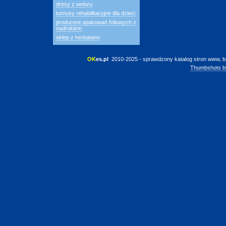
dresy z weluru
turnusy rehabilitacyjne dla dzieci
producent opakowań foliowych z
nadrukiem
sklep z herbatami
OK
es.pl
 2010-2025 - sprawdzony katalog stron www, b
Thumbshots b