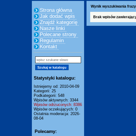
Wynik wyszukiwania frazy:
Strona główna
Jak dodać wpis
Brak wpisów zawierający
Znajdź kategorię
Nasze linki
Polecane strony
Regulamin
Kontakt
Statystyki katalogu:
Istniejemy od: 2010-04-09
Kategorii: 25
Podkategorii: 548
Wpisów aktywnych: 3344
Wpisów odrzuconych: 8386
Wpisów oczekujących: 0
Ostatnia moderacja: 2026-
08-04
Polecamy: