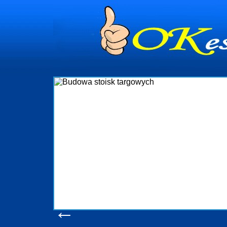
Firma R
i
targowych
nad
któr
izację
wykonywać
kże
oczek
dynia
obsługują
w s
Sopot
konsumen
Adm
produkc
pomo
←