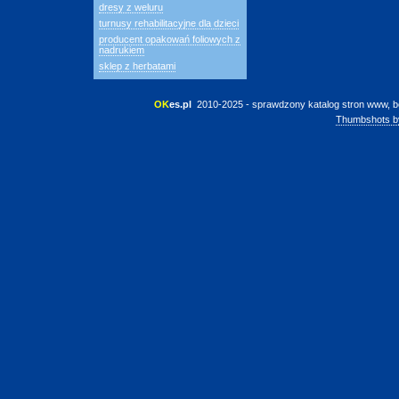
dresy z weluru
turnusy rehabilitacyjne dla dzieci
producent opakowań foliowych z
nadrukiem
sklep z herbatami
OK
es.pl
 2010-2025 - sprawdzony katalog stron www, b
Thumbshots b