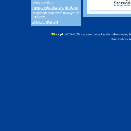
dresy z weluru
Szczegó
turnusy rehabilitacyjne dla dzieci
producent opakowań foliowych z
nadrukiem
sklep z herbatami
OK
es.pl
 2010-2025 - sprawdzony katalog stron www, b
Thumbshots b