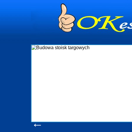
dynia
dministrowanie
ściami Gdynia i
ieżący nadzór nad
iczenia, organizację
ta obejmuje także
uchomościami Gdynia
potrzebny jest
ieruchomości Sopot
nia, Progreen-Adm
w codziennym
dla tych
←