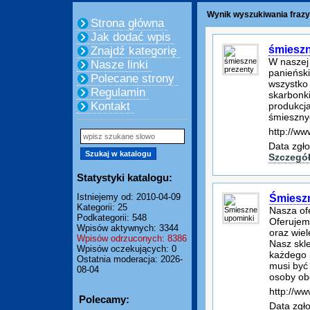
Wynik wyszukiwania frazy
Strona główna
Jak dodać wpis
śmieszn
Znajdź kategorię
W naszej
Nasze linki
panieński
Polecane strony
wszystko 
Regulamin
skarbonki
Kontakt
produkcj
śmiesznyc
http://www
Data zgło
Szczegó
Statystyki katalogu:
Istniejemy od: 2010-04-09
Śmiesz
Kategorii: 25
Nasza ofe
Podkategorii: 548
Oferujemy
Wpisów aktywnych: 3344
oraz wie
Wpisów odrzuconych: 8386
Nasz skl
Wpisów oczekujących: 0
każdego 
Ostatnia moderacja: 2026-
musi być
08-04
osoby ob
http://ww
Polecamy:
Data zgł