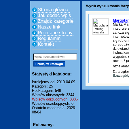
Wynik wyszukiwania frazy
Strona główna
Jak dodać wpis
Margolan
Znajdź kategorię
Marka Mar
Nasze linki
integruje
Polecane strony
zalicza s
internetow
Regulamin
się robie
Kontakt
sprzedaży
dziewiars
i włóczka
wygodne s
również po
https://ma
Data zgło
Statystyki katalogu:
Szczegół
Istniejemy od: 2010-04-09
Kategorii: 25
Podkategorii: 548
Wpisów aktywnych: 3344
Wpisów odrzuconych: 8386
Wpisów oczekujących: 0
Ostatnia moderacja: 2026-
08-04
Polecamy: