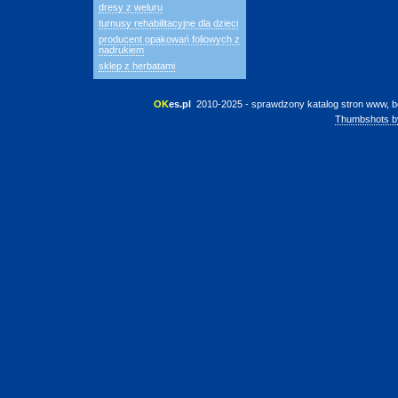
dresy z weluru
turnusy rehabilitacyjne dla dzieci
producent opakowań foliowych z
nadrukiem
sklep z herbatami
OK
es.pl
 2010-2025 - sprawdzony katalog stron www, b
Thumbshots b