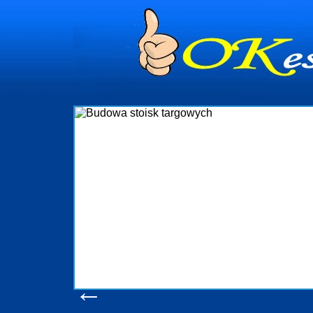
dynia
dministrowanie
ściami Gdynia i
ieżący nadzór nad
iczenia, organizację
ta obejmuje także
uchomościami Gdynia
potrzebny jest
ieruchomości Sopot
nia, Progreen-Adm
w codziennym
dla tych
←