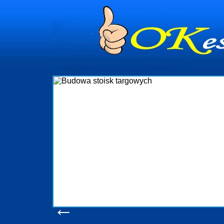
ynia
ministrowanie
ciami Gdynia i
eżący nadzór nad
czenia, organizację
a obejmuje także
chomościami Gdynia
otrzebny jest
eruchomości Sopot
ia, Progreen-Adm
 codziennym
la tych
←