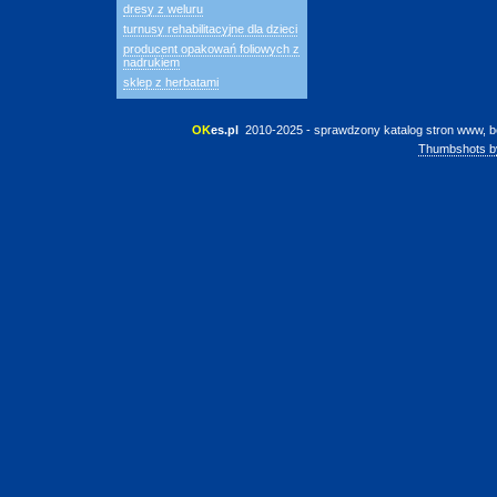
dresy z weluru
turnusy rehabilitacyjne dla dzieci
producent opakowań foliowych z
nadrukiem
sklep z herbatami
OK
es.pl
 2010-2025 - sprawdzony katalog stron www, b
Thumbshots b