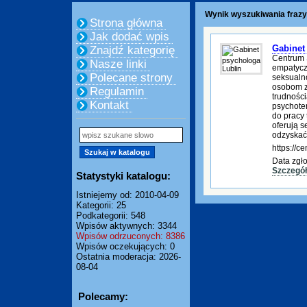
Wynik wyszukiwania frazy:
Strona główna
Jak dodać wpis
Gabinet
Znajdź kategorię
Centrum 
Nasze linki
empatycz
Polecane strony
seksualn
osobom z
Regulamin
trudności
Kontakt
psychoter
do pracy 
oferują s
odzyskać
https://c
Data zgł
Szczegó
Statystyki katalogu:
Istniejemy od: 2010-04-09
Kategorii: 25
Podkategorii: 548
Wpisów aktywnych: 3344
Wpisów odrzuconych: 8386
Wpisów oczekujących: 0
Ostatnia moderacja: 2026-
08-04
Polecamy: