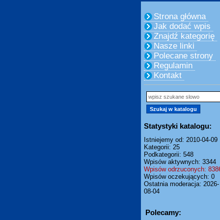
Strona główna
Jak dodać wpis
Znajdź kategorię
Nasze linki
Polecane strony
Regulamin
Kontakt
Statystyki katalogu:
Istniejemy od: 2010-04-09
Kategorii: 25
Podkategorii: 548
Wpisów aktywnych: 3344
Wpisów odrzuconych: 838
Wpisów oczekujących: 0
Ostatnia moderacja: 2026-
08-04
Polecamy: