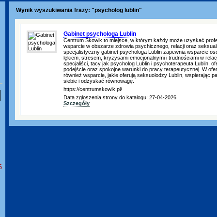
Wynik wyszukiwania frazy: "psycholog lublin"
Gabinet psychologa Lublin
Centrum Skowik to miejsce, w którym każdy może uzyskać profe
wsparcie w obszarze zdrowia psychicznego, relacji oraz seksual
specjalistyczny gabinet psychologa Lublin zapewnia wsparcie 
lękiem, stresem, kryzysami emocjonalnymi i trudnościami w relac
specjaliści, tacy jak psycholog Lublin i psychoterapeuta Lublin, o
podejście oraz spokojne warunki do pracy terapeutycznej. W ofer
również wsparcie, jakie oferują seksuolodzy Lublin, wspierając p
siebie i odzyskać równowagę.
https://centrumskowik.pl/
Data zgłoszenia strony do katalogu: 27-04-2026
Szczegóły
6