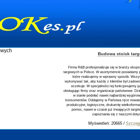
Budowa stoisk tar
Firma R&B profesjonalizuje się w branży ekspo
targowych w Polsce. W asortymencie posiadamy p
które realizujemy w wprawny sposób. Wszys
wykonywać tak, aby każdy z klientów był zadowo
oczekuje. W specjalności tej funkcjonujemy j
obsługując firmy oraz organizacje państwowe. Dzi
w stanie podołać nawet najbardziej wygór
konsumentów. Oddajemy w Państwa ręce nowator
produkcyjne, logistyczne, drukarnię wielkoform
pomoc, nawet w czasie już trwających targ
zapoznania się z naszymi do
Wyświetleń: 20665 /
Szczeg