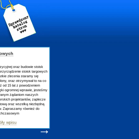
gowych
zycyjnej oraz budowie stoisk
rzyrządzenie stoisk targowych
tkie zlecenia staramy się
lony, oraz otrzymywał to na co
uż od 15 lat z powodzeniem
ęki ogromnej wprawie, jesteśmy
owanym żądaniom naszych
skich projektantów, zaplecze
atową oraz wszelką niezbędną
ów. Zapraszamy również do
tychczasowym
óły wpisu
→