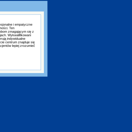
sjonalne i empatyczne
ności. Ten
osobom zmagającym się z
jach. Wykwalifikowani
ferują indywidualne
cie centrum znajduje się
acjentów lepiej zrozumieć