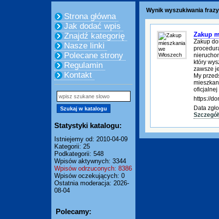
Wynik wyszukiwania frazy
Strona główna
Jak dodać wpis
Zakup m
Znajdź kategorię
Zakup do
Nasze linki
procedura
Polecane strony
nierucho
który wys
Regulamin
zawsze je
Kontakt
My przed
mieszkani
oficjalnej
https://
Data zgło
Szczegół
Statystyki katalogu:
Istniejemy od: 2010-04-09
Kategorii: 25
Podkategorii: 548
Wpisów aktywnych: 3344
Wpisów odrzuconych: 8386
Wpisów oczekujących: 0
Ostatnia moderacja: 2026-
08-04
Polecamy: