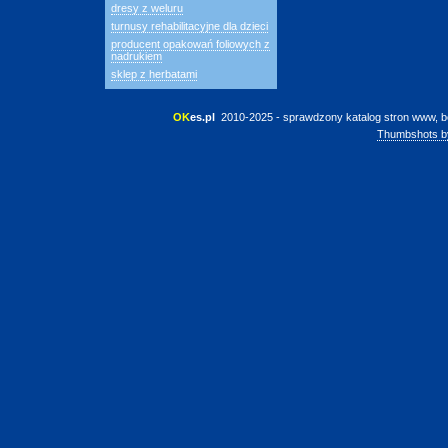
dresy z weluru
turnusy rehabilitacyjne dla dzieci
producent opakowań foliowych z
nadrukiem
sklep z herbatami
OK
es.pl
 2010-2025 - sprawdzony katalog stron www, b
Thumbshots b