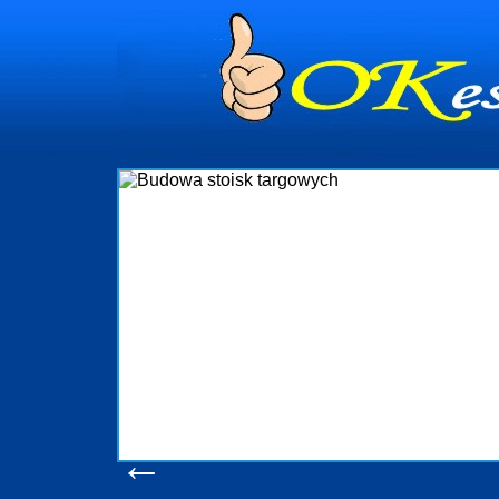
dynia
dministrowanie
ściami Gdynia i
ieżący nadzór nad
iczenia, organizację
ta obejmuje także
uchomościami Gdynia
potrzebny jest
ieruchomości Sopot
nia, Progreen-Adm
w codziennym
dla tych
←