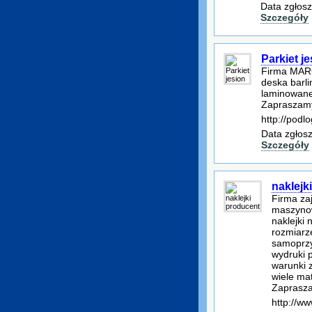
Data zgłosz
Szczegóły
Parkiet j
Firma MARGO
deska barli
laminowane,
Zapraszamy
http://podl
Data zgłosz
Szczegóły
naklejk
Firma za
maszynow
naklejki 
rozmiarze
samoprzy
wydruki 
warunki 
wiele mat
Zaprasz
http://ww