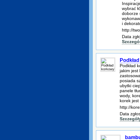
Inspiracj
wybrać ł
doborze 
wykonawc
i dekora
http://tw
Data zgł
Szczegó
Podkład
Podkład k
jakim jest
zastosowa
posiada sz
ubytki ci
panele tłu
wody, kore
korek jes
http://kor
Data zgło
Szczegół
bambu