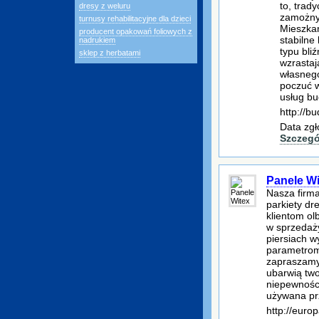
to, trad
dresy z weluru
zamożnyc
turnusy rehabilitacyjne dla dzieci
Mieszkań
producent opakowań foliowych z
stabilne
nadrukiem
typu bli
sklep z herbatami
wzrastaj
własnego
poczuć w
usług bu
http://
Data zgł
Szczegó
Panele Wi
Nasza firma
parkiety d
klientom o
w sprzedaży
piersiach w
parametrom,
zapraszamy 
ubarwią tw
niepewnośc
używana prz
http://euro