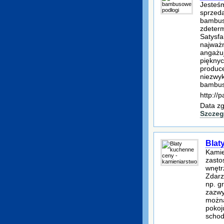
Jesteśm
sprzeda
bambus
zdeterm
Satysfa
najważn
angażu
pięknyc
produc
niezwyk
bambu
http://
Data zg
Szczeg
Blat
Kamie
zasto
wnętr
Zdarz
np. g
zazwy
można
pokoj
schod