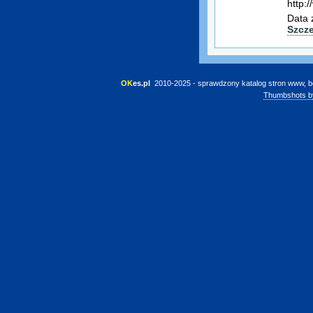
http:/
Data 
Szcz
OK
es.pl
 2010-2025 - sprawdzony katalog stron www, b
Thumbshots b