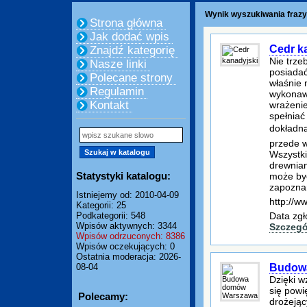
Wynik wyszukiwania frazy:
Strona główna
Jak dodać wpis
Cedr k
Znajdź kategorię
Nie trz
Nasze linki
posiadać
Polecane strony
właśnie 
Regulamin
wykonawc
Kontakt
wrażenie
spełniać
dokładna
przede w
Wszystki
drewnian
Statystyki katalogu:
może być
zapozna
Istniejemy od: 2010-04-09
http://w
Kategorii: 25
Podkategorii: 548
Data zgł
Wpisów aktywnych: 3344
Szczegó
Wpisów odrzuconych: 8386
Wpisów oczekujących: 0
Ostatnia moderacja: 2026-
08-04
Budow
Dzięki w
się powi
Polecamy:
drożeją