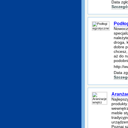
Data zgł
Szczegó
Podłog
Nowocze
specjal
należyt
droga, 
dobre p
chcesz,
aż do n
podobni
http://
Data zg
Szczeg
Aranżac
Najlepszy
produkty
wewnętrz
meble st
tradycyjn
urządzeni
Poznaj sz