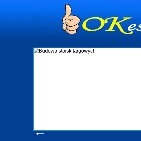
Budowa stoisk targ
Firma R&B profesjonalizuje się w branży ekspoz
targowych w Polsce. W asortymencie posiadamy pr
które realizujemy w wprawny sposób. Wszystk
wykonywać tak, aby każdy z klientów był zadowolo
oczekuje. W specjalności tej funkcjonujemy ju
obsługując firmy oraz organizacje państwowe. Dzię
w stanie podołać nawet najbardziej wygóro
konsumentów. Oddajemy w Państwa ręce nowators
produkcyjne, logistyczne, drukarnię wielkoforma
pomoc, nawet w czasie już trwających targó
zapoznania się z naszymi dot
Wyświetleń: 20647 /
Szczegó
←