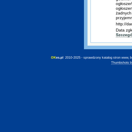
ogłoszeń
ogłosze
żadnych 
przyjemn
http://d
Data zgł
Szczegó
OK
es.pl
 2010-2025 - sprawdzony katalog stron www, b
Thumbshots b