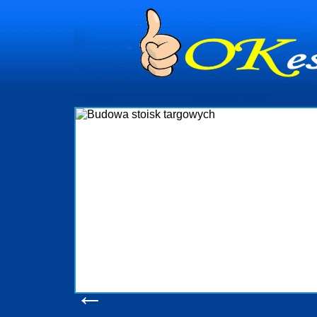
dynia
ministrowanie
ściami Gdynia i
ieżący nadzór nad
iczenia, organizację
a obejmuje także
chomościami Gdynia
potrzebny jest
ieruchomości Sopot
nia, Progreen-Adm
w codziennym
la tych
←