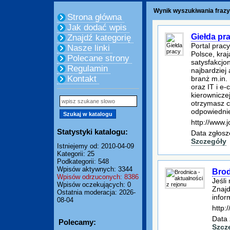
Wynik wyszukiwania frazy:
Strona główna
Jak dodać wpis
Giełda pr
Znajdź kategorię
Portal prac
Nasze linki
Polsce, kraj
Polecane strony
satysfakcjon
Regulamin
najbardziej
Kontakt
branż m.in.
oraz IT i e
kierownicze
otrzymasz c
odpowiedniej
http://www.j
Statystyki katalogu:
Data zgłosz
Szczegóły
Istniejemy od: 2010-04-09
Kategorii: 25
Podkategorii: 548
Wpisów aktywnych: 3344
Brod
Wpisów odrzuconych: 8386
Jeśli
Wpisów oczekujących: 0
Znajd
Ostatnia moderacja: 2026-
infor
08-04
http:
Data 
Polecamy:
Szcz