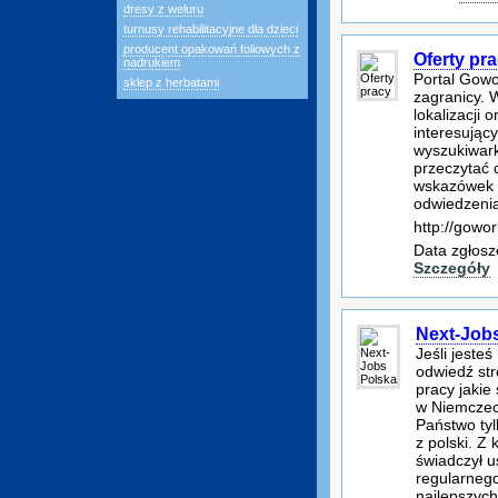
dresy z weluru
turnusy rehabilitacyjne dla dzieci
producent opakowań foliowych z
Oferty pr
nadrukiem
Portal Gowor
sklep z herbatami
zagranicy. 
lokalizacji
interesujący
wyszukiwark
przeczytać 
wskazówek 
odwiedzenia
http://gowor
Data zgłosz
Szczegóły
Next-Job
Jeśli jeste
odwiedź str
pracy jakie
w Niemczech
Państwo tyl
z polski. Z
świadczył 
regularnego
najlepszych