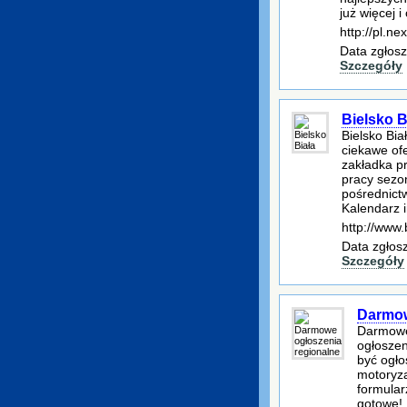
już więcej i
http://pl.ne
Data zgłosz
Szczegóły
Bielsko B
Bielsko Bia
ciekawe ofe
zakładka pr
pracy sezo
pośrednict
Kalendarz i
http://www.
Data zgłos
Szczegóły
Darmow
Darmowe 
ogłosze
być ogło
motoryza
formular
gotowe! 