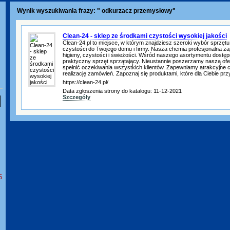
Wynik wyszukiwania frazy: " odkurzacz przemysłowy"
Clean-24 - sklep ze środkami czystości wysokiej jakości
Clean-24.pl to miejsce, w którym znajdziesz szeroki wybór sprzęt
czystości do Twojego domu i firmy. Nasza chemia profesjonalna z
higieny, czystości i świeżości. Wśród naszego asortymentu dostęp
praktyczny sprzęt sprzątający. Nieustannie poszerzamy naszą ofe
spełnić oczekiwania wszystkich klientów. Zapewniamy atrakcyjne 
realizację zamówień. Zapoznaj się produktami, które dla Ciebie pr
https://clean-24.pl/
Data zgłoszenia strony do katalogu: 11-12-2021
Szczegóły
6