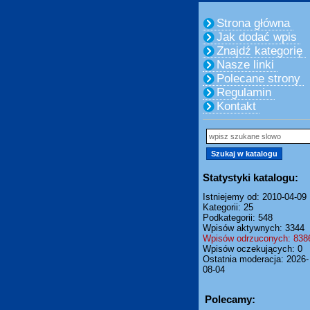
Strona główna
Jak dodać wpis
Znajdź kategorię
Nasze linki
Polecane strony
Regulamin
Kontakt
Statystyki katalogu:
Istniejemy od: 2010-04-09
Kategorii: 25
Podkategorii: 548
Wpisów aktywnych: 3344
Wpisów odrzuconych: 838
Wpisów oczekujących: 0
Ostatnia moderacja: 2026-
08-04
Polecamy: