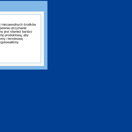
u i niezawodnych środków
apewnia utrzymanie
ny jest również bardzo
rtę produktową, aby
ceny i terminową
zygotowaliśmy.