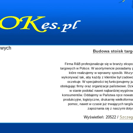
Budowa stoisk tar
Firma R&B profesjonalizuje się w branży ekspo
targowych w Polsce. W asortymencie posiadamy p
które realizujemy w wprawny sposób. Wszys
wykonywać tak, aby każdy z klientów był zadowo
oczekuje. W specjalności tej funkcjonujemy j
obsługując firmy oraz organizacje państwowe. Dzi
w stanie podołać nawet najbardziej wygór
konsumentów. Oddajemy w Państwa ręce nowator
produkcyjne, logistyczne, drukarnię wielkoform
pomoc, nawet w czasie już trwających targ
zapoznania się z naszymi do
Wyświetleń: 20522 /
Szczeg