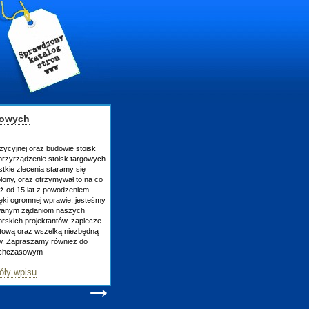
gowych
zycyjnej oraz budowie stoisk
rzyrządzenie stoisk targowych
tkie zlecenia staramy się
lony, oraz otrzymywał to na co
uż od 15 lat z powodzeniem
ęki ogromnej wprawie, jesteśmy
owanym żądaniom naszych
skich projektantów, zaplecze
atową oraz wszelką niezbędną
ów. Zapraszamy również do
tychczasowym
óły wpisu
→