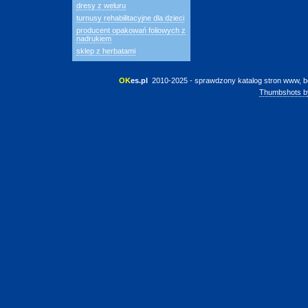
dresy z weluru
turnusy rehabilitacyjne dla dzieci
producent opakowań foliowych z
nadrukiem
sklep z herbatami
OK
es.pl
 2010-2025 - sprawdzony katalog stron www, b
Thumbshots b