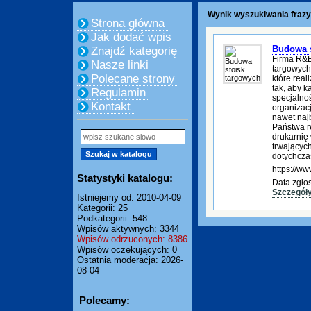
Wynik wyszukiwania frazy
Strona główna
Jak dodać wpis
Budowa s
Znajdź kategorię
Firma R&B
Nasze linki
targowych
Polecane strony
które rea
tak, aby k
Regulamin
specjalnoś
Kontakt
organizac
nawet na
Państwa r
drukarnię
trwającyc
dotychcz
https://www
Statystyki katalogu:
Data zgło
Szczegół
Istniejemy od: 2010-04-09
Kategorii: 25
Podkategorii: 548
Wpisów aktywnych: 3344
Wpisów odrzuconych: 8386
Wpisów oczekujących: 0
Ostatnia moderacja: 2026-
08-04
Polecamy: