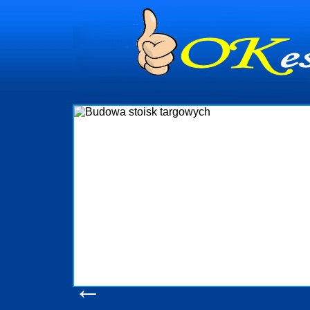
dynia
dministrowanie
ściami Gdynia i
ieżący nadzór nad
iczenia, organizację
ta obejmuje także
uchomościami Gdynia
potrzebny jest
ieruchomości Sopot
nia, Progreen-Adm
w codziennym
dla tych
←