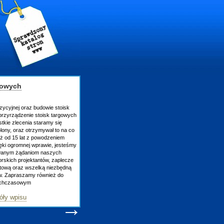
gowych
zycyjnej oraz budowie stoisk
rzyrządzenie stoisk targowych
tkie zlecenia staramy się
lony, oraz otrzymywał to na co
uż od 15 lat z powodzeniem
ęki ogromnej wprawie, jesteśmy
owanym żądaniom naszych
skich projektantów, zaplecze
atową oraz wszelką niezbędną
ów. Zapraszamy również do
tychczasowym
óły wpisu
→