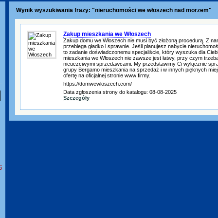
Wynik wyszukiwania frazy: "nieruchomości we włoszech nad morzem"
Zakup mieszkania we Włoszech
Zakup domu we Włoszech nie musi być złożoną procedurą. Z na
przebiega gładko i sprawnie. Jeśli planujesz nabycie nieruchomo
to zadanie doświadczonemu specjaliście, który wyszuka dla Ciebi
mieszkania we Włoszech nie zawsze jest łatwy, przy czym trzeba 
nieuczciwymi sprzedawcami. My przedstawimy Ci wyłącznie spr
grupy Bergamo mieszkania na sprzedaż i w innych pięknych miej
ofertę na oficjalnej stronie www firmy.
https://domwewloszech.com/
Data zgłoszenia strony do katalogu: 08-08-2025
Szczegóły
6