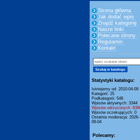
Strona główna
Jak dodać wpis
Znajdź kategorię
Nasze linki
Polecane strony
Regulamin
Kontakt
Statystyki katalogu:
Istniejemy od: 2010-04-09
Kategorii: 25
Podkategorii: 548
Wpisów aktywnych: 3344
Wpisów odrzuconych: 838
Wpisów oczekujących: 0
Ostatnia moderacja: 2026-
08-04
Polecamy: