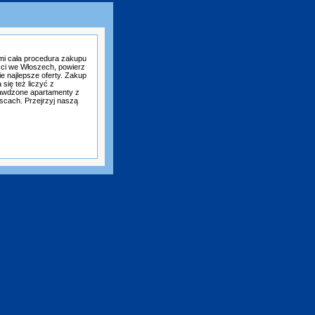
mi cała procedura zakupu
ści we Włoszech, powierz
e najlepsze oferty. Zakup
się też liczyć z
awdzone apartamenty z
scach. Przejrzyj naszą