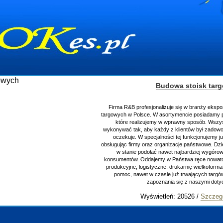
Budowa stoisk tar
Firma R&B profesjonalizuje się w branży ekspo
targowych w Polsce. W asortymencie posiadamy p
które realizujemy w wprawny sposób. Wszys
wykonywać tak, aby każdy z klientów był zadowo
oczekuje. W specjalności tej funkcjonujemy j
obsługując firmy oraz organizacje państwowe. Dzi
w stanie podołać nawet najbardziej wygór
konsumentów. Oddajemy w Państwa ręce nowator
produkcyjne, logistyczne, drukarnię wielkoform
pomoc, nawet w czasie już trwających targ
zapoznania się z naszymi do
Wyświetleń: 20526 /
Szczeg