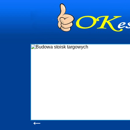
dynia
dministrowanie
ściami Gdynia i
ieżący nadzór nad
iczenia, organizację
ta obejmuje także
uchomościami Gdynia
potrzebny jest
ieruchomości Sopot
nia, Progreen-Adm
w codziennym
dla tych
←