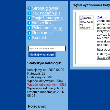
Wynik wyszukiwania frazy
Strona główna
Jak dodać wpis
Zakup m
Znajdź kategorię
Zakup do
Nasze linki
procedura
Polecane strony
nierucho
który wys
Regulamin
zawsze je
Kontakt
My przed
mieszkani
oficjalnej
https://
Data zgło
Szczegół
Statystyki katalogu:
Istniejemy od: 2010-04-09
Kategorii: 25
Podkategorii: 548
Wpisów aktywnych: 3344
Wpisów odrzuconych: 8386
Wpisów oczekujących: 0
Ostatnia moderacja: 2026-
08-04
Polecamy: