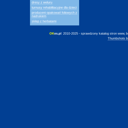
dresy z weluru
turnusy rehabilitacyjne dla dzieci
producent opakowań foliowych z
nadrukiem
sklep z herbatami
OK
es.pl
 2010-2025 - sprawdzony katalog stron www, b
Thumbshots b