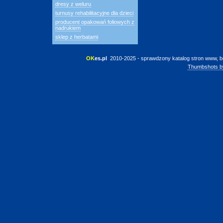
dresy z weluru
turnusy rehabilitacyjne dla dzieci
producent opakowań foliowych z
nadrukiem
sklep z herbatami
OK
es.pl
 2010-2025 - sprawdzony katalog stron www, b
Thumbshots b