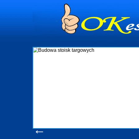
dynia
dministrowanie
ściami Gdynia i
ieżący nadzór nad
iczenia, organizację
ta obejmuje także
uchomościami Gdynia
potrzebny jest
ieruchomości Sopot
nia, Progreen-Adm
w codziennym
dla tych
←