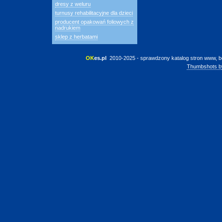
dresy z weluru
turnusy rehabilitacyjne dla dzieci
producent opakowań foliowych z
nadrukiem
sklep z herbatami
OK
es.pl
 2010-2025 - sprawdzony katalog stron www, b
Thumbshots b