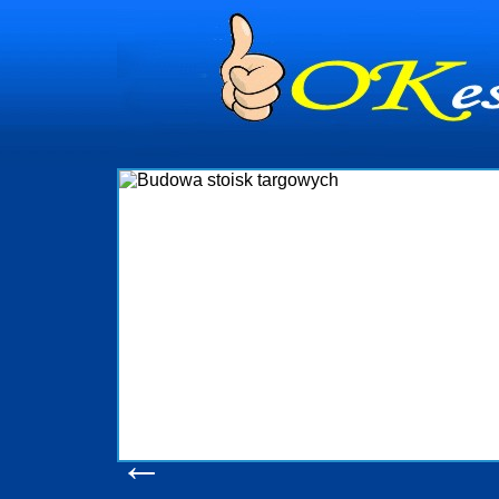
dynia
dministrowanie
ściami Gdynia i
ieżący nadzór nad
iczenia, organizację
ta obejmuje także
uchomościami Gdynia
potrzebny jest
ieruchomości Sopot
nia, Progreen-Adm
w codziennym
dla tych
←