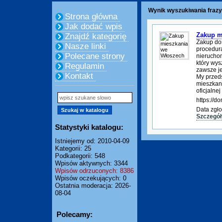
Wynik wyszukiwania frazy:
Strona główna
Jak dodać wpis
Zakup m
Znajdź kategorię
Zakup do
Nasze linki
procedura
Polecane strony
nierucho
który wys
Regulamin
zawsze je
Kontakt
My przed
mieszkani
oficjalnej
https://
Data zgło
Szczegół
Statystyki katalogu:
Istniejemy od: 2010-04-09
Kategorii: 25
Podkategorii: 548
Wpisów aktywnych: 3344
Wpisów odrzuconych: 8386
Wpisów oczekujących: 0
Ostatnia moderacja: 2026-
08-04
Polecamy: