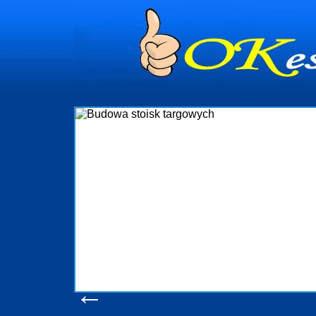
dynia
dministrowanie
ściami Gdynia i
ieżący nadzór nad
iczenia, organizację
ta obejmuje także
uchomościami Gdynia
potrzebny jest
ieruchomości Sopot
nia, Progreen-Adm
w codziennym
dla tych
←