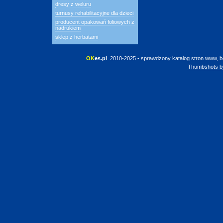
dresy z weluru
turnusy rehabilitacyjne dla dzieci
producent opakowań foliowych z
nadrukiem
sklep z herbatami
OK
es.pl
 2010-2025 - sprawdzony katalog stron www, b
Thumbshots b