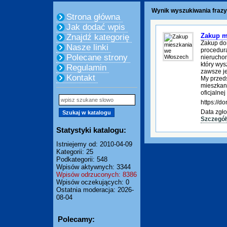
Wynik wyszukiwania frazy:
Strona główna
Jak dodać wpis
Zakup m
Znajdź kategorię
Zakup do
Nasze linki
procedura
Polecane strony
nierucho
który wys
Regulamin
zawsze je
Kontakt
My przed
mieszkani
oficjalnej
https://
Data zgło
Szczegół
Statystyki katalogu:
Istniejemy od: 2010-04-09
Kategorii: 25
Podkategorii: 548
Wpisów aktywnych: 3344
Wpisów odrzuconych: 8386
Wpisów oczekujących: 0
Ostatnia moderacja: 2026-
08-04
Polecamy: