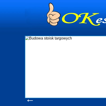
dynia
dministrowanie
ściami Gdynia i
ieżący nadzór nad
iczenia, organizację
ta obejmuje także
uchomościami Gdynia
potrzebny jest
ieruchomości Sopot
nia, Progreen-Adm
w codziennym
dla tych
←