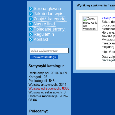
Wynik wyszukiwania frazy
Strona główna
Jak dodać wpis
Zakup m
Znajdź kategorię
Zakup do
Nasze linki
procedura
Polecane strony
nierucho
który wys
Regulamin
zawsze je
Kontakt
My przed
mieszkani
oficjalnej
https://
Data zgło
Szczegół
Statystyki katalogu:
Istniejemy od: 2010-04-09
Kategorii: 25
Podkategorii: 548
Wpisów aktywnych: 3344
Wpisów odrzuconych: 8386
Wpisów oczekujących: 0
Ostatnia moderacja: 2026-
08-04
Polecamy: