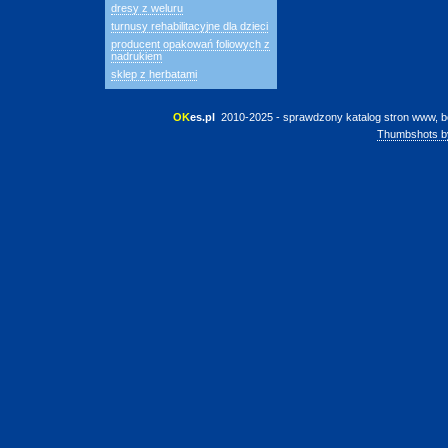
dresy z weluru
turnusy rehabilitacyjne dla dzieci
producent opakowań foliowych z
nadrukiem
sklep z herbatami
OK
es.pl
 2010-2025 - sprawdzony katalog stron www, b
Thumbshots b