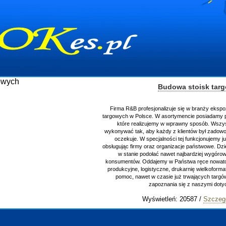
Budowa stoisk tar
Firma R&B profesjonalizuje się w branży ekspo
targowych w Polsce. W asortymencie posiadamy p
które realizujemy w wprawny sposób. Wszys
wykonywać tak, aby każdy z klientów był zadowo
oczekuje. W specjalności tej funkcjonujemy j
obsługując firmy oraz organizacje państwowe. Dzi
w stanie podołać nawet najbardziej wygór
konsumentów. Oddajemy w Państwa ręce nowator
produkcyjne, logistyczne, drukarnię wielkoform
pomoc, nawet w czasie już trwających targ
zapoznania się z naszymi do
Wyświetleń: 20587 /
Szczeg