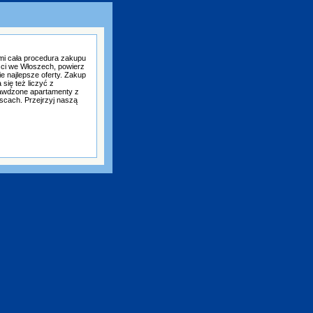
mi cała procedura zakupu
ści we Włoszech, powierz
e najlepsze oferty. Zakup
się też liczyć z
awdzone apartamenty z
scach. Przejrzyj naszą