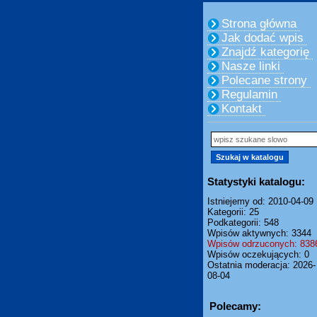
Strona główna
Jak dodać wpis
Znajdź kategorię
Nasze linki
Polecane strony
Regulamin
Kontakt
Statystyki katalogu:
Istniejemy od: 2010-04-09
Kategorii: 25
Podkategorii: 548
Wpisów aktywnych: 3344
Wpisów odrzuconych: 838
Wpisów oczekujących: 0
Ostatnia moderacja: 2026-
08-04
Polecamy: