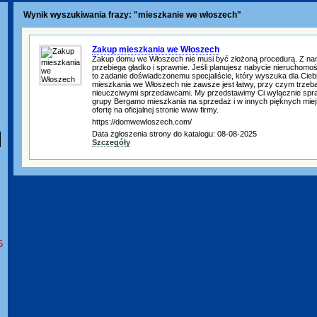
Wynik wyszukiwania frazy: "mieszkanie we włoszech"
Zakup mieszkania we Włoszech
Zakup domu we Włoszech nie musi być złożoną procedurą. Z na
przebiega gładko i sprawnie. Jeśli planujesz nabycie nieruchomo
to zadanie doświadczonemu specjaliście, który wyszuka dla Ciebi
mieszkania we Włoszech nie zawsze jest łatwy, przy czym trzeba 
nieuczciwymi sprzedawcami. My przedstawimy Ci wyłącznie spr
grupy Bergamo mieszkania na sprzedaż i w innych pięknych miej
ofertę na oficjalnej stronie www firmy.
https://domwewloszech.com/
Data zgłoszenia strony do katalogu: 08-08-2025
Szczegóły
6