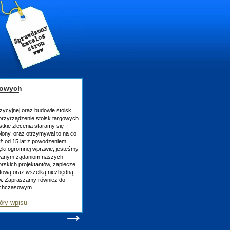
gowych
zycyjnej oraz budowie stoisk
rzyrządzenie stoisk targowych
tkie zlecenia staramy się
lony, oraz otrzymywał to na co
uż od 15 lat z powodzeniem
ęki ogromnej wprawie, jesteśmy
owanym żądaniom naszych
skich projektantów, zaplecze
atową oraz wszelką niezbędną
ów. Zapraszamy również do
tychczasowym
óły wpisu
→