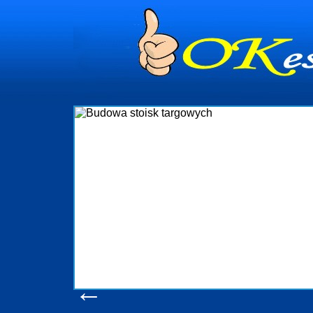
dynia
dministrowanie
ściami Gdynia i
ieżący nadzór nad
iczenia, organizację
ta obejmuje także
uchomościami Gdynia
potrzebny jest
ieruchomości Sopot
nia, Progreen-Adm
w codziennym
dla tych
←