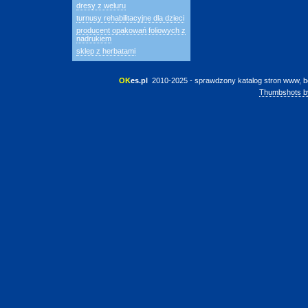
dresy z weluru
turnusy rehabilitacyjne dla dzieci
producent opakowań foliowych z
nadrukiem
sklep z herbatami
OK
es.pl
 2010-2025 - sprawdzony katalog stron www, b
Thumbshots b