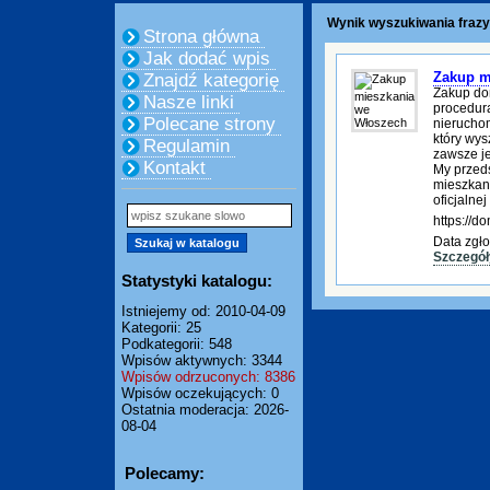
Wynik wyszukiwania frazy
Strona główna
Jak dodać wpis
Zakup m
Znajdź kategorię
Zakup do
Nasze linki
procedura
Polecane strony
nierucho
który wys
Regulamin
zawsze je
Kontakt
My przed
mieszkani
oficjalnej
https://
Data zgło
Szczegół
Statystyki katalogu:
Istniejemy od: 2010-04-09
Kategorii: 25
Podkategorii: 548
Wpisów aktywnych: 3344
Wpisów odrzuconych: 8386
Wpisów oczekujących: 0
Ostatnia moderacja: 2026-
08-04
Polecamy: