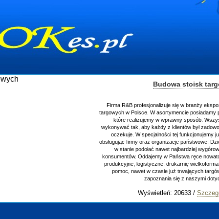
Budowa stoisk tar
Firma R&B profesjonalizuje się w branży ekspo
targowych w Polsce. W asortymencie posiadamy p
które realizujemy w wprawny sposób. Wszys
wykonywać tak, aby każdy z klientów był zadowo
oczekuje. W specjalności tej funkcjonujemy j
obsługując firmy oraz organizacje państwowe. Dzi
w stanie podołać nawet najbardziej wygór
konsumentów. Oddajemy w Państwa ręce nowator
produkcyjne, logistyczne, drukarnię wielkoform
pomoc, nawet w czasie już trwających targ
zapoznania się z naszymi do
Wyświetleń: 20633 /
Szczeg