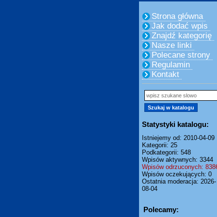
Strona główna
Jak dodać wpis
Znajdź kategorię
Nasze linki
Polecane strony
Regulamin
Kontakt
Statystyki katalogu:
Istniejemy od: 2010-04-09
Kategorii: 25
Podkategorii: 548
Wpisów aktywnych: 3344
Wpisów odrzuconych: 838
Wpisów oczekujących: 0
Ostatnia moderacja: 2026-
08-04
Polecamy: