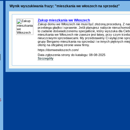
Wynik wyszukiwania frazy: "mieszkania we włoszech na sprzedaż"
Zakup mieszkania we Włoszech
Zakup domu we Włoszech nie musi być złożoną procedurą. Z na
przebiega gładko i sprawnie. Jeśli planujesz nabycie nieruchomo
to zadanie doświadczonemu specjaliście, który wyszuka dla Ciebi
mieszkania we Włoszech nie zawsze jest łatwy, przy czym trzeba 
nieuczciwymi sprzedawcami. My przedstawimy Ci wyłącznie spr
grupy Bergamo mieszkania na sprzedaż i w innych pięknych miej
ofertę na oficjalnej stronie www firmy.
https://domwewloszech.com/
Data zgłoszenia strony do katalogu: 08-08-2025
Szczegóły
6