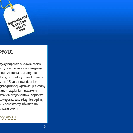
gowych
zycyjnej oraz budowie stoisk
rzyrządzenie stoisk targowych
tkie zlecenia staramy się
lony, oraz otrzymywał to na co
uż od 15 lat z powodzeniem
ęki ogromnej wprawie, jesteśmy
owanym żądaniom naszych
skich projektantów, zaplecze
atową oraz wszelką niezbędną
ów. Zapraszamy również do
tychczasowym
óły wpisu
→