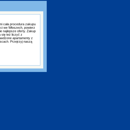
mi cała procedura zakupu
ści we Włoszech, powierz
e najlepsze oferty. Zakup
się też liczyć z
awdzone apartamenty z
scach. Przejrzyj naszą