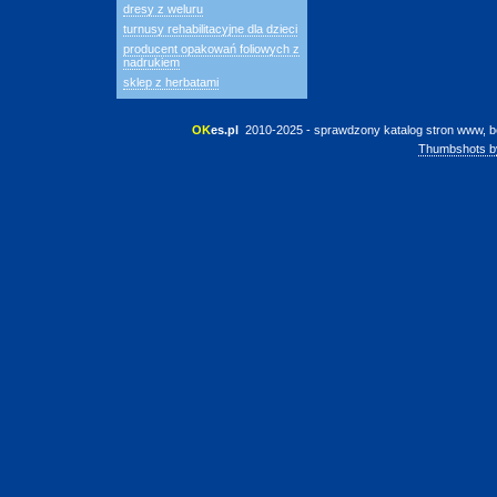
dresy z weluru
turnusy rehabilitacyjne dla dzieci
producent opakowań foliowych z
nadrukiem
sklep z herbatami
OK
es.pl
 2010-2025 - sprawdzony katalog stron www, b
Thumbshots b