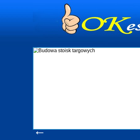
dynia
dministrowanie
ściami Gdynia i
ieżący nadzór nad
iczenia, organizację
ta obejmuje także
uchomościami Gdynia
potrzebny jest
ieruchomości Sopot
nia, Progreen-Adm
w codziennym
dla tych
←