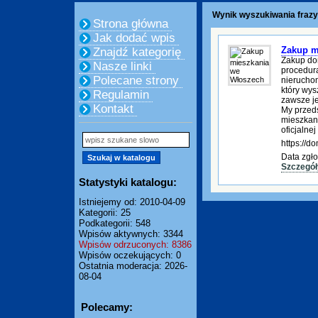
Wynik wyszukiwania frazy
Strona główna
Jak dodać wpis
Zakup m
Znajdź kategorię
Zakup do
Nasze linki
procedura
Polecane strony
nierucho
który wys
Regulamin
zawsze je
Kontakt
My przed
mieszkani
oficjalnej
https://
Data zgło
Szczegół
Statystyki katalogu:
Istniejemy od: 2010-04-09
Kategorii: 25
Podkategorii: 548
Wpisów aktywnych: 3344
Wpisów odrzuconych: 8386
Wpisów oczekujących: 0
Ostatnia moderacja: 2026-
08-04
Polecamy: