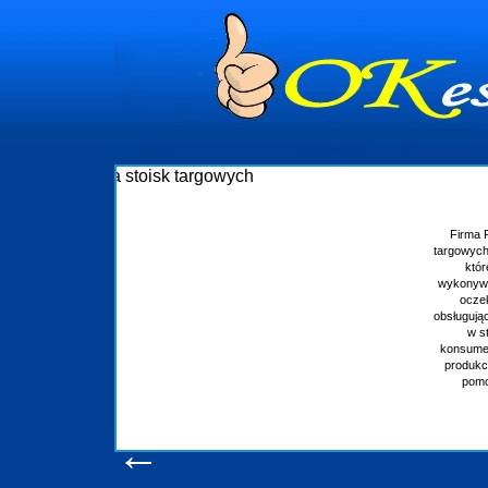
Budowa stoisk targowych
Firma R&B profesjonalizuje się w branży ekspozycyjnej oraz budowie
targowych w Polsce. W asortymencie posiadamy przyrządzenie stoisk 
które realizujemy w wprawny sposób. Wszystkie zlecenia staramy
wykonywać tak, aby każdy z klientów był zadowolony, oraz otrzymywał 
oczekuje. W specjalności tej funkcjonujemy już od 15 lat z powodz
obsługując firmy oraz organizacje państwowe. Dzięki ogromnej wprawie,
w stanie podołać nawet najbardziej wygórowanym żądaniom nasz
konsumentów. Oddajemy w Państwa ręce nowatorskich projektantów, 
produkcyjne, logistyczne, drukarnię wielkoformatową oraz wszelką ni
pomoc, nawet w czasie już trwających targów. Zapraszamy równie
zapoznania się z naszymi dotychczasowym
Wyświetleń: 20624 /
Szczegóły wpisu
←