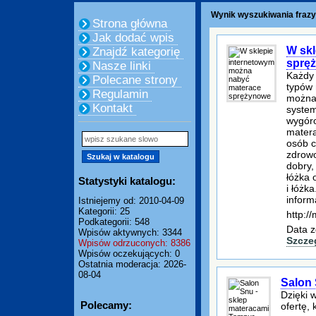
Wynik wyszukiwania frazy
Strona główna
Jak dodać wpis
W skl
Znajdź kategorię
sprę
Nasze linki
Każdy 
Polecane strony
typów 
Regulamin
można 
Kontakt
system
wygóro
matera
osób c
zdrowo
dobry,
łóżka 
Statystyki katalogu:
i łóżk
inform
Istniejemy od: 2010-04-09
Kategorii: 25
http:/
Podkategorii: 548
Data z
Wpisów aktywnych: 3344
Szcze
Wpisów odrzuconych: 8386
Wpisów oczekujących: 0
Ostatnia moderacja: 2026-
08-04
Salon 
Dzięki 
Polecamy:
ofertę,