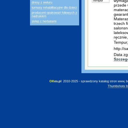
wymagaj
dresy z weluru
przede 
turnusy rehabilitacyjne dla dzieci
materac
producent opakowań foliowych z
gwarant
nadrukiem
Materas
sklep z herbatami
trzech 
salonsn
latekso
ręcznie
Tempur,
http://s
Data zg
Szczeg
OK
es.pl
 2010-2025 - sprawdzony katalog stron www, b
Thumbshots b