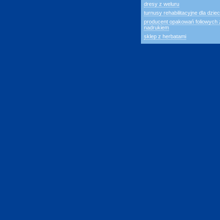
dresy z weluru
turnusy rehabilitacyjne dla dziec
producent opakowań foliowych 
nadrukiem
sklep z herbatami