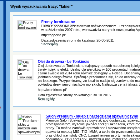
Wynik wyszukiwania frazy: "lakier"
Fronty fornirowane
Firma z ponad dwudziestoletnim doświadczeniem - Przedsiębior
w październiku 2007 roku, wprowadziła na rynek nową markę Ap
http://apperta.pl/
Data zgłoszenia strony do katalogu: 26-08-2011
Szczegóły
Olej do drewna - Le Tonkinois
Olej do drewna Le Tonkinois to najlepszy sposób na ochronę i piel
trwały i piękny efekt. Idealny dla alergików w 100 procentach natu
całym świecie od 2014 roku również dostępny w Polsce. Doceniony
jachtach całego świata. Spróbuj a przekonasz się, że do ochrony d
nic lepszego. Przypominamy, że idealnie nadaje się zarówno do malow
pokładów drewnianych jachtów morskich. Najlepsza cena i jakość t
http://letonkinois.pl/
Data zgłoszenia strony do katalogu: 30-10-2015
Szczegóły
6
Salon Premium - sklep z narzędziami spawalniczymi
Premium Salon Spawalniczy powstał, aby dostarczać spawa
profesjonalistom, wysokiej jakości sprzęt i akcesoria, które m
pracy. Tu można zamówić sprawdzone i niezawodne urządze
spawania metodą MIG, TIG, MMA, a także do przecinania pl
oraz chłodnice i stoły CNC. Uzupełnieniem asortymentu sklep
pneumatyki, czyli sprężarki, narzędzia pneumatyczne, akcesori