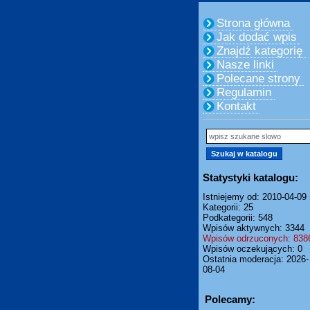
Strona główna
Jak dodać wpis
Znajdź kategorię
Nasze linki
Polecane strony
Regulamin
Kontakt
Statystyki katalogu:
Istniejemy od: 2010-04-09
Kategorii: 25
Podkategorii: 548
Wpisów aktywnych: 3344
Wpisów odrzuconych: 838
Wpisów oczekujących: 0
Ostatnia moderacja: 2026-
08-04
Polecamy: