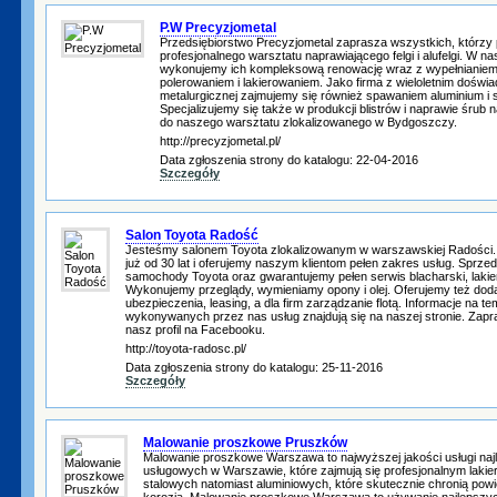
P.W Precyzjometal
Przedsiębiorstwo Precyzjometal zaprasza wszystkich, którzy
profesjonalnego warsztatu naprawiającego felgi i alufelgi. W na
wykonujemy ich kompleksową renowację wraz z wypełnianiem
polerowaniem i lakierowaniem. Jako firma z wieloletnim dośw
metalurgicznej zajmujemy się również spawaniem aluminium i st
Specjalizujemy się także w produkcji blistrów i naprawie śr
do naszego warsztatu zlokalizowanego w Bydgoszczy.
http://precyzjometal.pl/
Data zgłoszenia strony do katalogu: 22-04-2016
Szczegóły
Salon Toyota Radość
Jesteśmy salonem Toyota zlokalizowanym w warszawskiej Radości.
już od 30 lat i oferujemy naszym klientom pełen zakres usług. Sprz
samochody Toyota oraz gwarantujemy pełen serwis blacharski, lakie
Wykonujemy przeglądy, wymieniamy opony i olej. Oferujemy też dodat
ubezpieczenia, leasing, a dla firm zarządzanie flotą. Informacje na t
wykonywanych przez nas usług znajdują się na naszej stronie. Zapr
nasz profil na Facebooku.
http://toyota-radosc.pl/
Data zgłoszenia strony do katalogu: 25-11-2016
Szczegóły
Malowanie proszkowe Pruszków
Malowanie proszkowe Warszawa to najwyższej jakości usługi naj
usługowych w Warszawie, które zajmują się profesjonalnym laki
stalowych natomiast aluminiowych, które skutecznie chronią pow