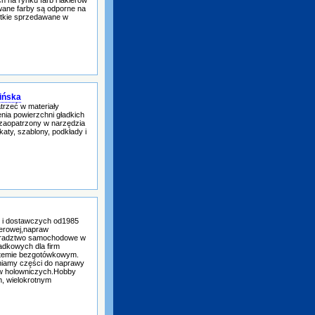
 na rynku farb i lakierów
wane farby są odporne na
stkie sprzedawane w
ińska
trzeć w materiały
enia powierzchni gładkich
ie zaopatrzony w narzędzia
rokaty, szablony, podkłady i
 i dostawczych od1985
terowej,napraw
doradztwo samochodowe w
dkowych dla firm
temie bezgotówkowym.
iamy części do naprawy
w holowniczych.Hobby
, wielokrotnym