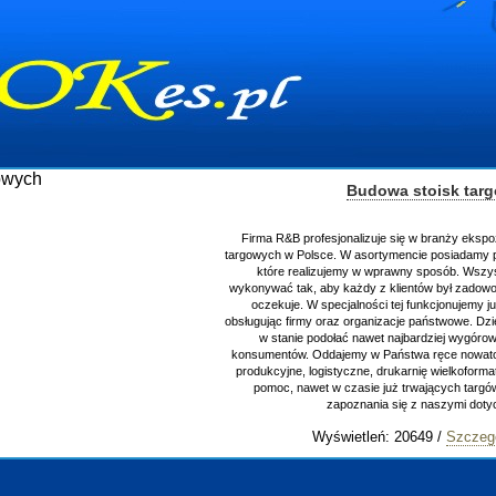
Budowa stoisk targowych
Firma R&B profesjonalizuje się w branży ekspozycyjnej oraz budowie
targowych w Polsce. W asortymencie posiadamy przyrządzenie stoisk 
które realizujemy w wprawny sposób. Wszystkie zlecenia staramy
wykonywać tak, aby każdy z klientów był zadowolony, oraz otrzymywał
oczekuje. W specjalności tej funkcjonujemy już od 15 lat z powodz
obsługując firmy oraz organizacje państwowe. Dzięki ogromnej wprawie
w stanie podołać nawet najbardziej wygórowanym żądaniom nasz
konsumentów. Oddajemy w Państwa ręce nowatorskich projektantów, 
produkcyjne, logistyczne, drukarnię wielkoformatową oraz wszelką n
pomoc, nawet w czasie już trwających targów. Zapraszamy równie
zapoznania się z naszymi dotychczasowym
Wyświetleń: 20649 /
Szczegóły wpisu