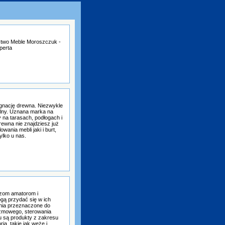
stwo Meble Moroszczuk -
perta
ęgnację drewna. Niezwykle
ralny. Uznana marka na
 na tarasach, podłogach i
rewna nie znajdziesz już
ania mebli jaki i burt,
ylko u nas.
czom amatorom i
ogą przydać się w ich
nia przeznaczone do
azmowego, sterowania
u są produkty z zakresu
a, takie jak węże i