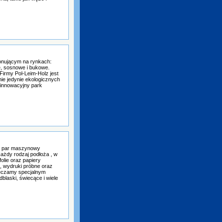
onującym na rynkach:
e, sosnowe i bukowe.
Firmy Pol-Leim-Holz jest
ie jedynie ekologicznych
, innowacyjny park
ny par maszynowy
ażdy rodzaj podłoża , w
olie oraz papiery
, wydruki próbne oraz
ieczamy specjalnym
dblaski, świecące i wiele