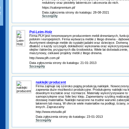
reduktory oraz pistolety lakiernicze i akcesoria do nich.
i
https://salonpremium.pl/
Data zgłoszenia strony do katalogu: 28-08-2021
z
Szczegóły
Pol-Leim-Holz
Firma PLH jest renomowanym producentem mebli drewnianych, funkcj
polskim i europejskich. Firma wytwarza meble z litego drewna - dębow
Asortyment obejmuje meble do sypialni jadalni oraz dziecięce. Domeną 
dbałość o każdy szczegół, dokładność wykonania oraz wykorzystywan
olejów i lakierów, przyjaznych dla środowiska. Wiele lat doświadczenie
maszynowy, ciekawe projekty mebli z litego drewna.
http://www.plh.com.pl/
Data zgłoszenia strony do katalogu: 21-01-2013
Szczegóły
naklejki producent
Firma zajmuje się szeroko pojętą produkcją naklejek. Nowoczes
zapewnia duże możliwości produkcyjne. Produkujemy naklejki na k
dowolnym kształcie oraz rozmiarze. Materiały wykorzystywane to f
samoprzylepne oraz folie bez kleju. Zapewniamy szybką realizację
dostawę materiałów. Naklejki narażone na trudne warunki zabezp
lakierem lub masą. W ofercie wiele materiałów na podłogi, ściany, o
innych. Zapraszamy
http://www.etstudio.pl/
Data zgłoszenia strony do katalogu: 23-01-2013
Szczegóły