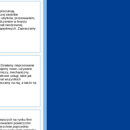
 poszukują
szej siedzibie
 ubytków, prostowaniem,
iadczeniem w branży
ali nierdzewnej.
ub napędowych. Zapraszamy
 Działamy nieprzerwanie
edajemy nowe i używane
rniczy, mechaniczny.
kowe usługi, takie jak
emat wszystkich
aszamy na nią, a także na
lepszych na rynku firm
erowaniem powierzchni
ierzchnie poprzednio