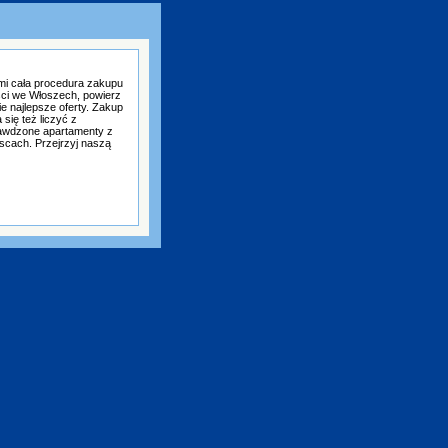
mi cała procedura zakupu
ści we Włoszech, powierz
e najlepsze oferty. Zakup
się też liczyć z
awdzone apartamenty z
scach. Przejrzyj naszą