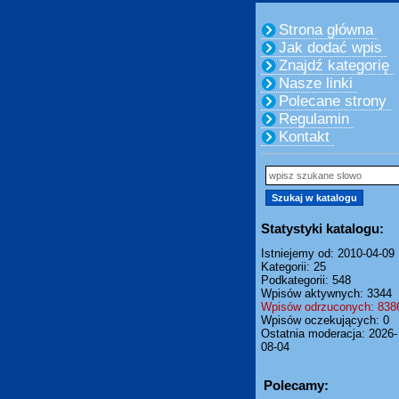
Strona główna
Jak dodać wpis
Znajdź kategorię
Nasze linki
Polecane strony
Regulamin
Kontakt
Statystyki katalogu:
Istniejemy od: 2010-04-09
Kategorii: 25
Podkategorii: 548
Wpisów aktywnych: 3344
Wpisów odrzuconych: 838
Wpisów oczekujących: 0
Ostatnia moderacja: 2026-
08-04
Polecamy: