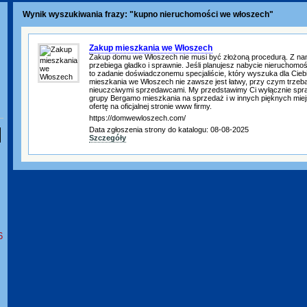
Wynik wyszukiwania frazy: "kupno nieruchomości we włoszech"
Zakup mieszkania we Włoszech
Zakup domu we Włoszech nie musi być złożoną procedurą. Z na
przebiega gładko i sprawnie. Jeśli planujesz nabycie nieruchomo
to zadanie doświadczonemu specjaliście, który wyszuka dla Ciebi
mieszkania we Włoszech nie zawsze jest łatwy, przy czym trzeba 
nieuczciwymi sprzedawcami. My przedstawimy Ci wyłącznie spr
grupy Bergamo mieszkania na sprzedaż i w innych pięknych miej
ofertę na oficjalnej stronie www firmy.
https://domwewloszech.com/
Data zgłoszenia strony do katalogu: 08-08-2025
Szczegóły
6