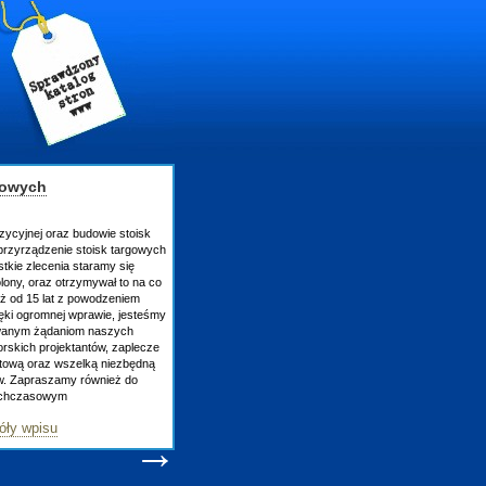
gowych
zycyjnej oraz budowie stoisk
rzyrządzenie stoisk targowych
tkie zlecenia staramy się
lony, oraz otrzymywał to na co
uż od 15 lat z powodzeniem
ęki ogromnej wprawie, jesteśmy
owanym żądaniom naszych
skich projektantów, zaplecze
atową oraz wszelką niezbędną
ów. Zapraszamy również do
tychczasowym
óły wpisu
→