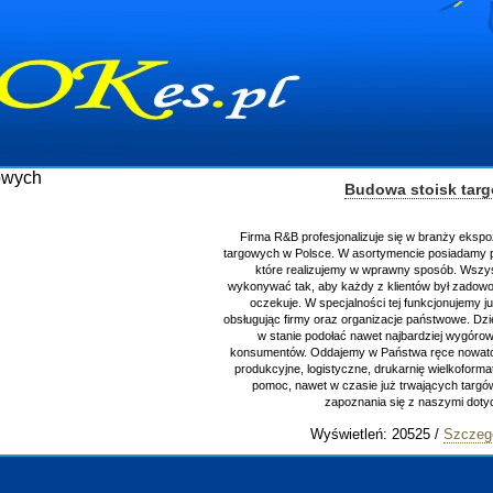
Budowa stoisk tar
Firma R&B profesjonalizuje się w branży ekspo
targowych w Polsce. W asortymencie posiadamy p
które realizujemy w wprawny sposób. Wszys
wykonywać tak, aby każdy z klientów był zadowo
oczekuje. W specjalności tej funkcjonujemy j
obsługując firmy oraz organizacje państwowe. Dzi
w stanie podołać nawet najbardziej wygór
konsumentów. Oddajemy w Państwa ręce nowator
produkcyjne, logistyczne, drukarnię wielkoform
pomoc, nawet w czasie już trwających targ
zapoznania się z naszymi do
Wyświetleń: 20525 /
Szczeg