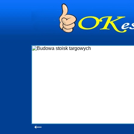
dynia
dministrowanie
ściami Gdynia i
ieżący nadzór nad
iczenia, organizację
ta obejmuje także
uchomościami Gdynia
potrzebny jest
ieruchomości Sopot
nia, Progreen-Adm
w codziennym
dla tych
←