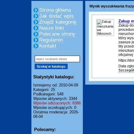
Wynik wyszukiwania frazy
Strona główna
Jak dodać wpis
Zakup m
Znajdź kategorię
Zakup do
Nasze linki
procedura
Polecane strony
nierucho
który wys
Regulamin
zawsze je
Kontakt
My przed
mieszkani
oficjalnej
https://
Data zgło
Szczegół
Statystyki katalogu:
Istniejemy od: 2010-04-09
Kategorii: 25
Podkategorii: 548
Wpisów aktywnych: 3344
Wpisów odrzuconych: 8386
Wpisów oczekujących: 0
Ostatnia moderacja: 2026-
08-04
Polecamy: