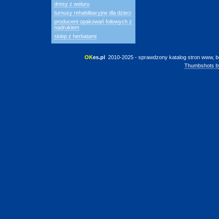
dresy z weluru
turnusy rehabilitacyjne dla dzieci
producent opakowań foliowych z
nadrukiem
sklep z herbatami
OK
es.pl
 2010-2025 - sprawdzony katalog stron www, b
Thumbshots b