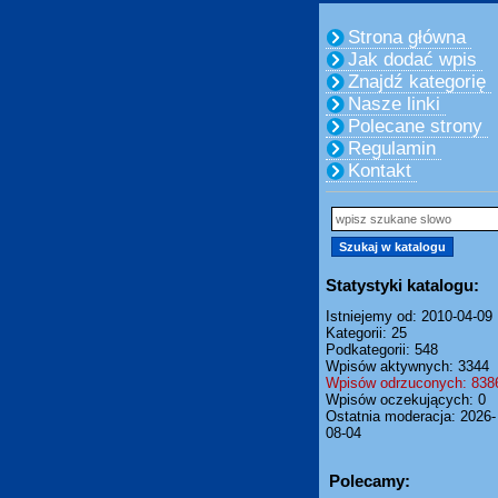
Strona główna
Jak dodać wpis
Znajdź kategorię
Nasze linki
Polecane strony
Regulamin
Kontakt
Statystyki katalogu:
Istniejemy od: 2010-04-09
Kategorii: 25
Podkategorii: 548
Wpisów aktywnych: 3344
Wpisów odrzuconych: 838
Wpisów oczekujących: 0
Ostatnia moderacja: 2026-
08-04
Polecamy: