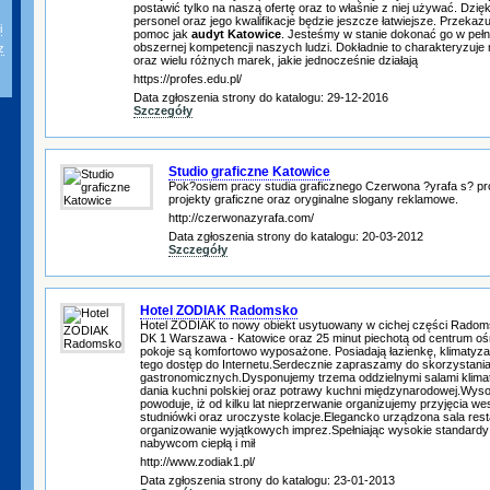
postawić tylko na naszą ofertę oraz to właśnie z niej używać. Dzię
personel oraz jego kwalifikacje będzie jeszcze łatwiejsze. Przeka
i
pomoc jak
audyt Katowice
. Jesteśmy w stanie dokonać go w pełni 
obszernej kompetencji naszych ludzi. Dokładnie to charakteryzuje 
z
oraz wielu różnych marek, jakie jednocześnie działają
https://profes.edu.pl/
Data zgłoszenia strony do katalogu: 29-12-2016
Szczegóły
Studio graficzne Katowice
Pok?osiem pracy studia graficznego Czerwona ?yrafa s? pro
projekty graficzne oraz oryginalne slogany reklamowe.
http://czerwonazyrafa.com/
Data zgłoszenia strony do katalogu: 20-03-2012
Szczegóły
Hotel ZODIAK Radomsko
Hotel ZODIAK to nowy obiekt usytuowany w cichej części Radom
DK 1 Warszawa - Katowice oraz 25 minut piechotą od centrum ośr
pokoje są komfortowo wyposażone. Posiadają łazienkę, klimatyzac
tego dostęp do Internetu.Serdecznie zapraszamy do skorzystani
gastronomicznych.Dysponujemy trzema oddzielnymi salami klim
dania kuchni polskiej oraz potrawy kuchni międzynarodowej.Wys
powoduje, iż od kilku lat nieprzerwanie organizujemy przyjęcia wes
studniówki oraz uroczyste kolacje.Elegancko urządzona sala res
organizowanie wyjątkowych imprez.Spełniając wysokie standard
nabywcom ciepłą i mił
http://www.zodiak1.pl/
Data zgłoszenia strony do katalogu: 23-01-2013