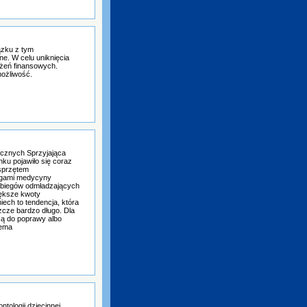
ązku z tym
e. W celu uniknięcia
ążeń finansowych.
możliwość.
icznych Sprzyjająca
nku pojawiło się coraz
sprzętem
ługami medycyny
zabiegów odmładzających
iększe kwoty
ech to tendencja, która
szcze bardzo długo. Dla
są do poprawy albo
iema
tologii dziecinnej,