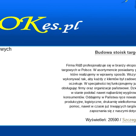
Budowa stoisk targowych
Firma R&B profesjonalizuje się w branży ekspozycyjnej oraz budowie stoisk
targowych w Polsce. W asortymencie posiadamy przyrządzenie stoisk targowych
które realizujemy w wprawny sposób. Wszystkie zlecenia staramy się
wykonywać tak, aby każdy z klientów był zadowolony, oraz otrzymywał to na co
oczekuje. W specjalności tej funkcjonujemy już od 15 lat z powodzeniem
obsługując firmy oraz organizacje państwowe. Dzięki ogromnej wprawie, jesteśmy
w stanie podołać nawet najbardziej wygórowanym żądaniom naszych
konsumentów. Oddajemy w Państwa ręce nowatorskich projektantów, zaplecze
produkcyjne, logistyczne, drukarnię wielkoformatową oraz wszelką niezbędną
pomoc, nawet w czasie już trwających targów. Zapraszamy również do
zapoznania się z naszymi dotychczasowym
Wyświetleń: 20590 /
Szczegóły wpisu