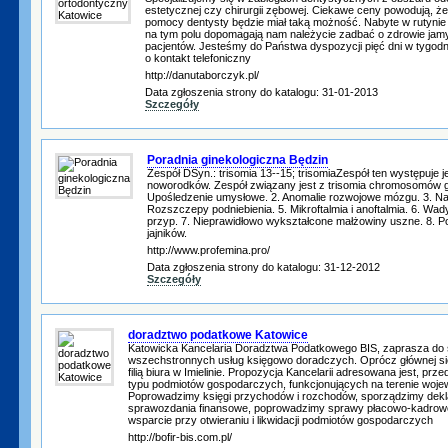
estetycznej czy chirurgii zębowej. Ciekawe ceny powodują, że
pomocy dentysty będzie miał taką możność. Nabyte w rutynie
na tym polu dopomagają nam należycie zadbać o zdrowie jamy
pacjentów. Jesteśmy do Państwa dyspozycji pięć dni w tygodn
o kontakt telefoniczny
http://danutaborczyk.pl/
Data zgłoszenia strony do katalogu: 31-01-2013
Szczegóły
Poradnia ginekologiczna Będzin
Zespół DSyn.: trisomia 13--15; trisomiaZespół ten występuje 
noworodków. Zespół związany jest z trisomia chromosomów 
Upośledzenie umysłowe. 2. Anomalie rozwojowe mózgu. 3. N
Rozszczepy podniebienia. 5. Mikroftalmia i anoftalmia. 6. W
przyp. 7. Nieprawidłowo wykształcone małżowiny uszne. 8. Pol
jajników.
http://www.profemina.pro/
Data zgłoszenia strony do katalogu: 31-12-2012
Szczegóły
doradztwo podatkowe Katowice
Katowicka Kancelaria Doradztwa Podatkowego BIS, zaprasza do 
wszechstronnych usług księgowo doradczych. Oprócz głównej sie
filią biura w Imielinie. Propozycja Kancelarii adresowana jest, pr
typu podmiotów gospodarczych, funkcjonujących na terenie woje
Poprowadzimy księgi przychodów i rozchodów, sporządzimy dekl
sprawozdania finansowe, poprowadzimy sprawy płacowo-kadrow
wsparcie przy otwieraniu i likwidacji podmiotów gospodarczych
http://bofir-bis.com.pl/