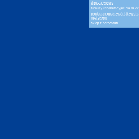
dresy z weluru
turnusy rehabilitacyjne dla dziec
producent opakowań foliowych 
nadrukiem
sklep z herbatami