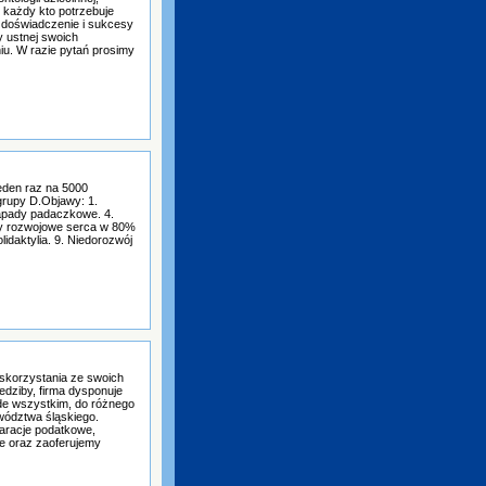
 każdy kto potrzebuje
 doświadczenie i sukcesy
 ustnej swoich
iu. W razie pytań prosimy
jeden raz na 5000
grupy D.Objawy: 1.
apady padaczkowe. 4.
ady rozwojowe serca w 80%
idaktylia. 9. Niedorozwój
skorzystania ze swoich
dziby, firma dysponuje
zede wszystkim, do różnego
wództwa śląskiego.
aracje podatkowe,
e oraz zaoferujemy