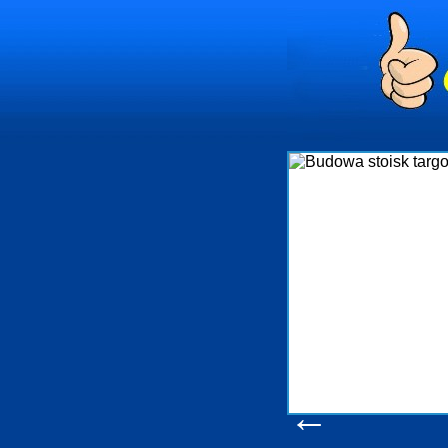
nia
istrowanie
mi Gdynia i
ący nadzór nad
enia, organizację
bejmuje także
mościami Gdynia
zebny jest
uchomości Sopot
 Progreen-Adm
odziennym
tych
←