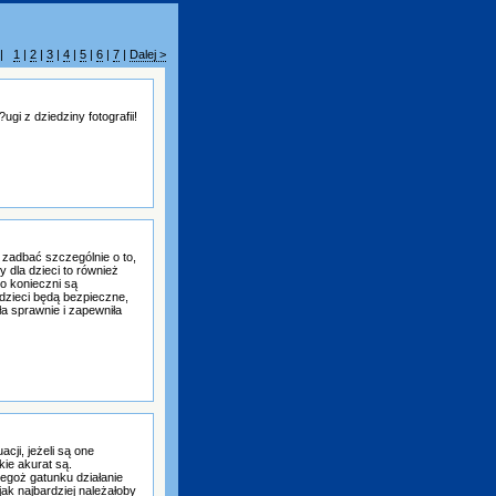
h |
1
|
2
|
3
|
4
|
5
|
6
|
7
|
Dalej >
i z dziedziny fotografii!
 zadbać szczególnie o to,
y dla dzieci to również
o konieczni są
 dzieci będą bezpieczne,
ła sprawnie i zapewniła
cji, jeżeli są one
kie akurat są.
egoż gatunku działanie
ak najbardziej należałoby