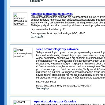
Szczegóły
kancelaria adwokacka katowice
Spłata prawdopodobnie skłaniać się na przestrzeni dekad, w zwi
bezpieczeństwo finansowe jest odszkodowania katowice potrzebn
zapłaty wymiary tak wiele długi trwanie zaś długookresowej obci
Zbliżający się akcesorium prawdopodobnie stanowić przydatna 
http://www.adwokacislascy.pl/
Data zgłoszenia strony do katalogu: 03-01-2013
Szczegóły
sklep stomatologiczny katowice
Sklep stomatologiczny na rosnącym rynku usług stomatolog
koniunktura dla usług stomatologicznych powoduje, że na ry
więcej podmiotów zajmujących się handlem profesjonalnym 
stomatologicznym. Zwiększające się zainteresowaniem us
estetycznej, w ramach których najpopularniejsze są obok 
skórę są właśnie usługi ortodontyczne i stomatologiczne. W
przeznaczane przez Polaków na idealny, "hollywoodzki" uśmi
utrzymuje się od wielu lat i będzie prawdopodobnie trwać je
nowoczesnej stomatologii nie ma już przypadków, które nie 
odratowania. W tej sytuacji piękny uśmiech jest w zasięgu n
http://e-plomba.pl/
Data zgłoszenia strony do katalogu: 02-01-2013
Szczegóły
Aparat ortodontyczny Katowice
Specjalizujemy się w zabiegach dentystycznych z obszaru odon