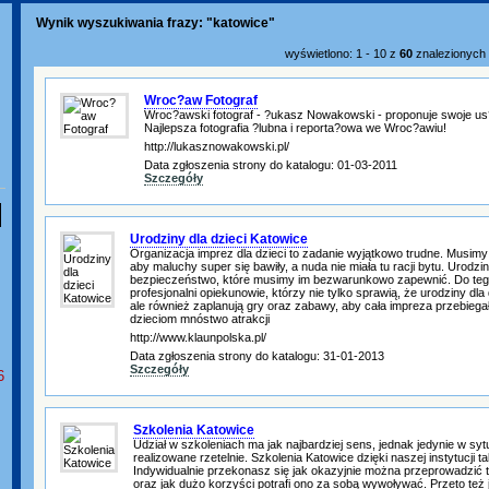
Wynik wyszukiwania frazy: "katowice"
wyświetlono: 1 - 10 z
60
znalezionyc
Wroc?aw Fotograf
Wroc?awski fotograf - ?ukasz Nowakowski - proponuje swoje us?ug
Najlepsza fotografia ?lubna i reporta?owa we Wroc?awiu!
http://lukasznowakowski.pl/
Data zgłoszenia strony do katalogu: 01-03-2011
Szczegóły
Urodziny dla dzieci Katowice
Organizacja imprez dla dzieci to zadanie wyjątkowo trudne. Musimy
aby maluchy super się bawiły, a nuda nie miała tu racji bytu. Urodzin
bezpieczeństwo, które musimy im bezwarunkowo zapewnić. Do teg
profesjonalni opiekunowie, którzy nie tylko sprawią, że urodziny dla
ale również zaplanują gry oraz zabawy, aby cała impreza przebiega
dzieciom mnóstwo atrakcji
http://www.klaunpolska.pl/
Data zgłoszenia strony do katalogu: 31-01-2013
Szczegóły
6
Szkolenia Katowice
Udział w szkoleniach ma jak najbardziej sens, jednak jedynie w sytua
realizowane rzetelnie. Szkolenia Katowice dzięki naszej instytucji ta
Indywidualnie przekonasz się jak okazyjnie można przeprowadzić t
oraz jak dużo korzyści potrafi ono za sobą wywoływać. Przeto też j