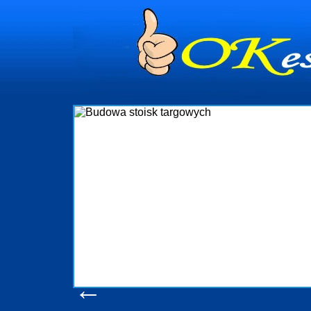
dynia
dministrowanie
ściami Gdynia i
ieżący nadzór nad
iczenia, organizację
ta obejmuje także
uchomościami Gdynia
potrzebny jest
ieruchomości Sopot
nia, Progreen-Adm
w codziennym
dla tych
←