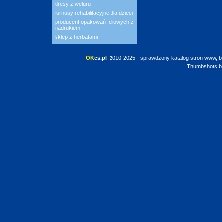
dresy z weluru
turnusy rehabilitacyjne dla dzieci
producent opakowań foliowych z
nadrukiem
sklep z herbatami
OK
es.pl
 2010-2025 - sprawdzony katalog stron www, b
Thumbshots b