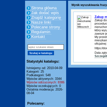
Wynik wyszukiwania frazy:
Strona główna
Jak dodać wpis
Zakup m
Znajdź kategorię
Zakup do
Nasze linki
procedura
Polecane strony
nierucho
który wys
Regulamin
zawsze je
Kontakt
My przed
mieszkani
oficjalnej
https://
Data zgło
Szczegół
Statystyki katalogu:
Istniejemy od: 2010-04-09
Kategorii: 25
Podkategorii: 548
Wpisów aktywnych: 3344
Wpisów odrzuconych: 8386
Wpisów oczekujących: 0
Ostatnia moderacja: 2026-
08-04
Polecamy: