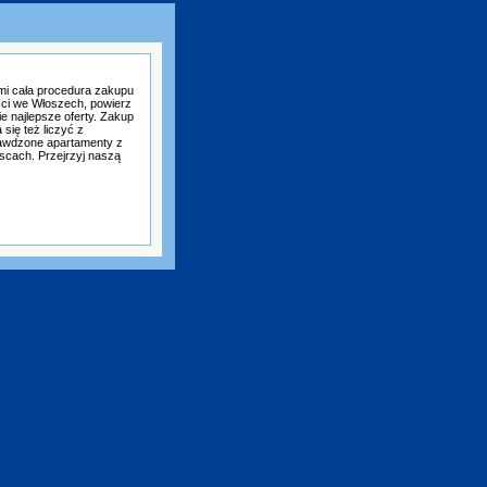
mi cała procedura zakupu
ści we Włoszech, powierz
e najlepsze oferty. Zakup
się też liczyć z
awdzone apartamenty z
scach. Przejrzyj naszą