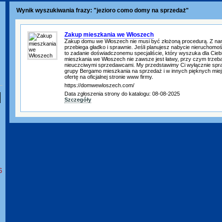
Wynik wyszukiwania frazy: "jezioro como domy na sprzedaż"
Zakup mieszkania we Włoszech
Zakup domu we Włoszech nie musi być złożoną procedurą. Z na
przebiega gładko i sprawnie. Jeśli planujesz nabycie nieruchomo
to zadanie doświadczonemu specjaliście, który wyszuka dla Ciebi
mieszkania we Włoszech nie zawsze jest łatwy, przy czym trzeba 
nieuczciwymi sprzedawcami. My przedstawimy Ci wyłącznie spr
grupy Bergamo mieszkania na sprzedaż i w innych pięknych miej
ofertę na oficjalnej stronie www firmy.
https://domwewloszech.com/
Data zgłoszenia strony do katalogu: 08-08-2025
Szczegóły
6