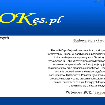
Budowa stoisk tar
Firma R&B profesjonalizuje się w branży ekspo
targowych w Polsce. W asortymencie posiadamy p
które realizujemy w wprawny sposób. Wszys
wykonywać tak, aby każdy z klientów był zadowo
oczekuje. W specjalności tej funkcjonujemy j
obsługując firmy oraz organizacje państwowe. Dzi
w stanie podołać nawet najbardziej wygór
konsumentów. Oddajemy w Państwa ręce nowator
produkcyjne, logistyczne, drukarnię wielkoform
pomoc, nawet w czasie już trwających targ
zapoznania się z naszymi do
Wyświetleń: 20531 /
Szczeg