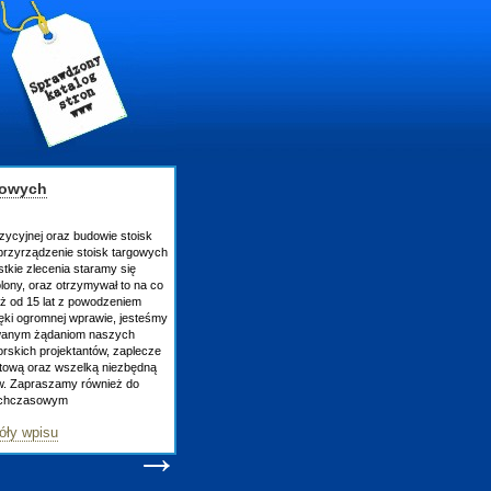
gowych
zycyjnej oraz budowie stoisk
rzyrządzenie stoisk targowych
tkie zlecenia staramy się
lony, oraz otrzymywał to na co
uż od 15 lat z powodzeniem
ęki ogromnej wprawie, jesteśmy
owanym żądaniom naszych
skich projektantów, zaplecze
atową oraz wszelką niezbędną
ów. Zapraszamy również do
tychczasowym
óły wpisu
→