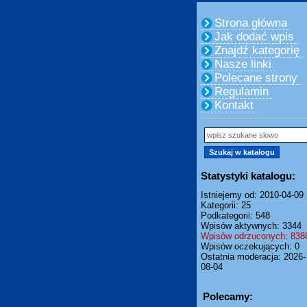
Strona główna
Jak dodać wpis
Znajdź kategorię
Nasze linki
Polecane strony
Regulamin
Kontakt
Statystyki katalogu:
Istniejemy od: 2010-04-09
Kategorii: 25
Podkategorii: 548
Wpisów aktywnych: 3344
Wpisów odrzuconych: 838
Wpisów oczekujących: 0
Ostatnia moderacja: 2026-
08-04
Polecamy: