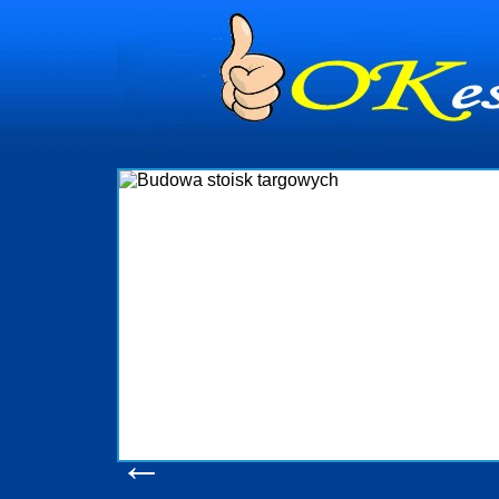
dynia
dministrowanie
ściami Gdynia i
ieżący nadzór nad
iczenia, organizację
ta obejmuje także
uchomościami Gdynia
potrzebny jest
ieruchomości Sopot
nia, Progreen-Adm
w codziennym
dla tych
←