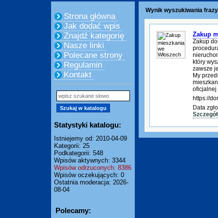
Wynik wyszukiwania frazy
Strona główna
Jak dodać wpis
Zakup m
Znajdź kategorię
Zakup do
Nasze linki
procedura
Polecane strony
nierucho
który wys
Regulamin
zawsze je
Kontakt
My przed
mieszkani
oficjalnej
https://
Data zgło
Szczegół
Statystyki katalogu:
Istniejemy od: 2010-04-09
Kategorii: 25
Podkategorii: 548
Wpisów aktywnych: 3344
Wpisów odrzuconych: 8386
Wpisów oczekujących: 0
Ostatnia moderacja: 2026-
08-04
Polecamy: