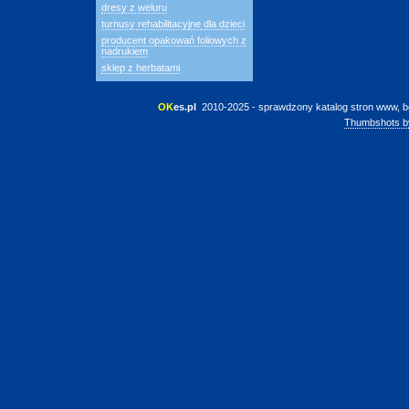
dresy z weluru
turnusy rehabilitacyjne dla dzieci
producent opakowań foliowych z
nadrukiem
sklep z herbatami
OK
es.pl
 2010-2025 - sprawdzony katalog stron www, b
Thumbshots b