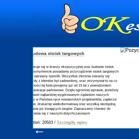
oraz budowie stoisk
enie stoisk targowych
enia staramy się
z otrzymywał to na co
lat z powodzeniem
nej wprawie, jesteśmy
ądaniom naszych
jektantów, zaplecze
z wszelką niezbędną
szamy również do
wym
u
←