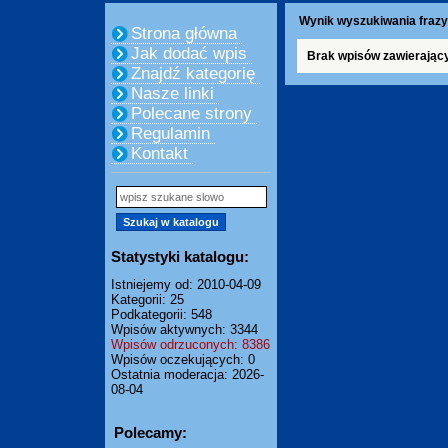
Wynik wyszukiwania frazy
Strona główna
Jak dodać wpis
Brak wpisów zawierający
Znajdź kategorię
Nasze linki
Polecane strony
Regulamin
Kontakt
Statystyki katalogu:
Istniejemy od: 2010-04-09
Kategorii: 25
Podkategorii: 548
Wpisów aktywnych: 3344
Wpisów odrzuconych: 8386
Wpisów oczekujących: 0
Ostatnia moderacja: 2026-
08-04
Polecamy: