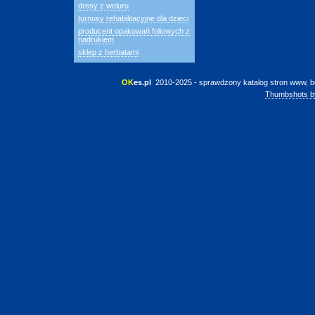
dresy z weluru
turnusy rehabilitacyjne dla dzieci
producent opakowań foliowych z
nadrukiem
sklep z herbatami
OK
es.pl
 2010-2025 - sprawdzony katalog stron www, b
Thumbshots b