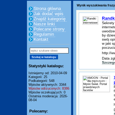
Wynik wyszukiwania frazy:
Strona główna
Jak dodać wpis
Randki
Znajdź kategorię
Sekrety
Nasze linki
interne
Polecane strony
uwodzen
Regulamin
by dzie
Kontakt
swój opi
w jaki 
poczuci
http://w
Data zg
Szczeg
Statystyki katalogu:
Istniejemy od: 2010-04-09
Kategorii: 25
Podkategorii: 548
Wpisów aktywnych: 3344
Wpisów odrzuconych: 8386
Wpisów oczekujących: 0
Ostatnia moderacja: 2026-
08-04
Polecamy: