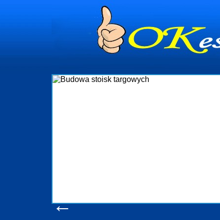
dynia
dministrowanie
ściami Gdynia i
ieżący nadzór nad
iczenia, organizację
ta obejmuje także
uchomościami Gdynia
potrzebny jest
ieruchomości Sopot
nia, Progreen-Adm
w codziennym
dla tych
←