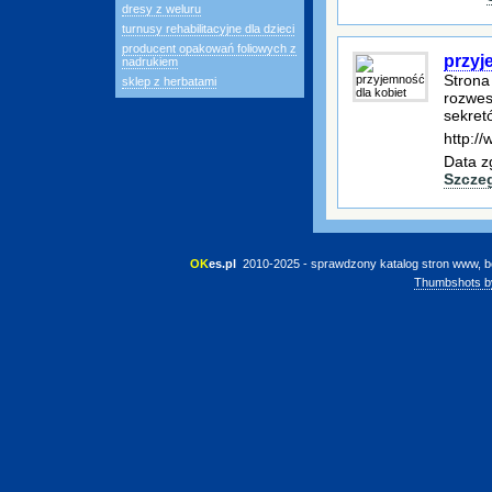
dresy z weluru
turnusy rehabilitacyjne dla dzieci
producent opakowań foliowych z
przyj
nadrukiem
Strona
sklep z herbatami
rozwes
sekret
http:/
Data z
Szcze
OK
es.pl
 2010-2025 - sprawdzony katalog stron www, b
Thumbshots b