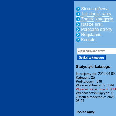
Strona główna
Jak dodać wpis
Znajdź kategorię
Nasze linki
Polecane strony
Regulamin
Kontakt
Statystyki katalogu:
Istniejemy od: 2010-04-09
Kategorii: 25
Podkategorii: 548
Wpisów aktywnych: 3344
Wpisów odrzuconych: 838
Wpisów oczekujących: 0
Ostatnia moderacja: 2026-
08-04
Polecamy: