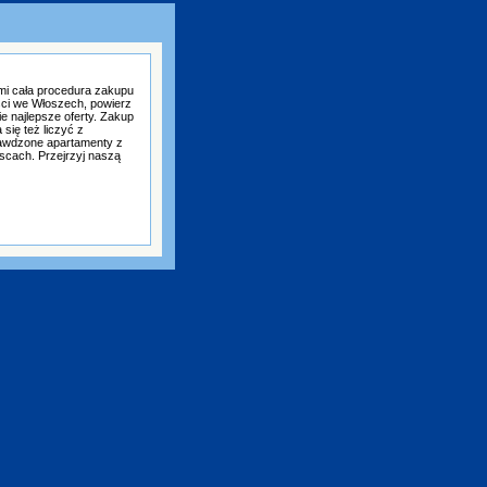
mi cała procedura zakupu
ści we Włoszech, powierz
e najlepsze oferty. Zakup
się też liczyć z
awdzone apartamenty z
scach. Przejrzyj naszą