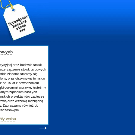
gowych
zycyjnej oraz budowie stoisk
rzyrządzenie stoisk targowych
tkie zlecenia staramy się
lony, oraz otrzymywał to na co
uż od 15 lat z powodzeniem
ęki ogromnej wprawie, jesteśmy
owanym żądaniom naszych
skich projektantów, zaplecze
atową oraz wszelką niezbędną
ów. Zapraszamy również do
tychczasowym
óły wpisu
→