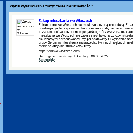
Wynik wyszukiwania frazy: "este nieruchomości"
Zakup mieszkania we Włoszech
Zakup domu we Włoszech nie musi być złożoną procedurą. Z na
przebiega gładko i sprawnie. Jeśli planujesz nabycie nieruchomo
to zadanie doświadczonemu specjaliście, który wyszuka dla Ciebi
mieszkania we Włoszech nie zawsze jest łatwy, przy czym trzeba 
nieuczciwymi sprzedawcami. My przedstawimy Ci wyłącznie spr
grupy Bergamo mieszkania na sprzedaż i w innych pięknych miej
ofertę na oficjalnej stronie www firmy.
https://domwewloszech.com/
Data zgłoszenia strony do katalogu: 08-08-2025
Szczegóły
6