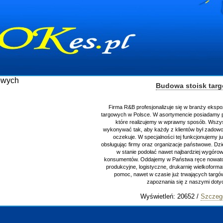
Budowa stoisk tar
Firma R&B profesjonalizuje się w branży ekspo
targowych w Polsce. W asortymencie posiadamy p
które realizujemy w wprawny sposób. Wszys
wykonywać tak, aby każdy z klientów był zadowo
oczekuje. W specjalności tej funkcjonujemy j
obsługując firmy oraz organizacje państwowe. Dzi
w stanie podołać nawet najbardziej wygór
konsumentów. Oddajemy w Państwa ręce nowator
produkcyjne, logistyczne, drukarnię wielkoform
pomoc, nawet w czasie już trwających targ
zapoznania się z naszymi do
Wyświetleń: 20652 /
Szczeg