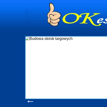
dynia
dministrowanie
ściami Gdynia i
ieżący nadzór nad
iczenia, organizację
ta obejmuje także
uchomościami Gdynia
potrzebny jest
ieruchomości Sopot
nia, Progreen-Adm
w codziennym
dla tych
←