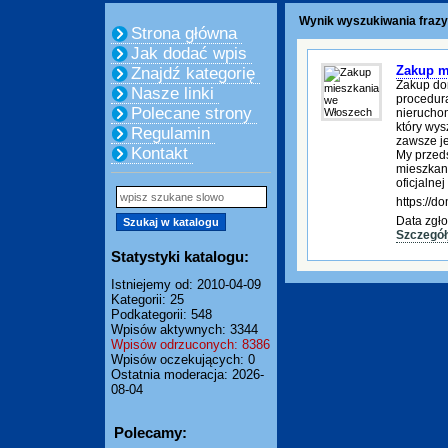
Wynik wyszukiwania frazy
Strona główna
Jak dodać wpis
Zakup m
Znajdź kategorię
Zakup do
Nasze linki
procedura
Polecane strony
nierucho
który wys
Regulamin
zawsze je
Kontakt
My przed
mieszkani
oficjalnej
https://
Data zgło
Szczegół
Statystyki katalogu:
Istniejemy od: 2010-04-09
Kategorii: 25
Podkategorii: 548
Wpisów aktywnych: 3344
Wpisów odrzuconych: 8386
Wpisów oczekujących: 0
Ostatnia moderacja: 2026-
08-04
Polecamy: