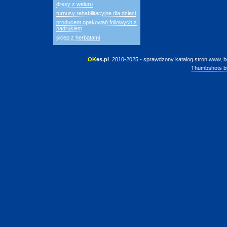
dresy z weluru
turnusy rehabilitacyjne dla dzieci
producent opakowań foliowych z
nadrukiem
sklep z herbatami
OK
es.pl
 2010-2025 - sprawdzony katalog stron www, b
Thumbshots b