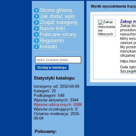
Wynik wyszukiwania frazy
Strona główna
Jak dodać wpis
Zakup m
Znajdź kategorię
Zakup do
Nasze linki
procedura
Polecane strony
nierucho
który wys
Regulamin
zawsze je
Kontakt
My przed
mieszkani
oficjalnej
https://
Data zgło
Szczegół
Statystyki katalogu:
Istniejemy od: 2010-04-09
Kategorii: 25
Podkategorii: 548
Wpisów aktywnych: 3344
Wpisów odrzuconych: 8386
Wpisów oczekujących: 0
Ostatnia moderacja: 2026-
08-04
Polecamy: