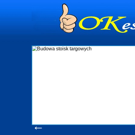
dynia
dministrowanie
ściami Gdynia i
ieżący nadzór nad
iczenia, organizację
ta obejmuje także
uchomościami Gdynia
potrzebny jest
ieruchomości Sopot
nia, Progreen-Adm
w codziennym
dla tych
←