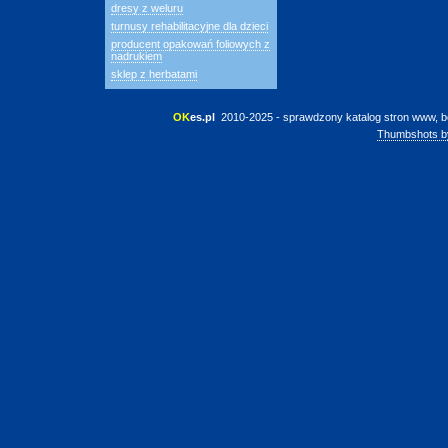
dresy z weluru
turnusy rehabilitacyjne dla dzieci
producent opakowań foliowych z
nadrukiem
sklep z herbatami
OK
es.pl
 2010-2025 - sprawdzony katalog stron www, b
Thumbshots b