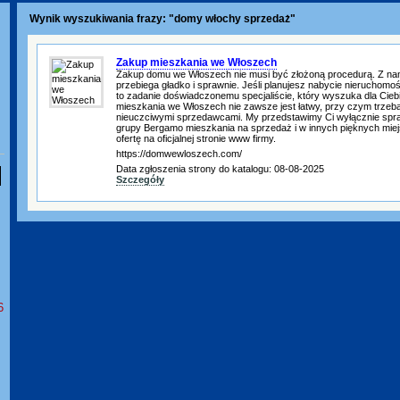
Wynik wyszukiwania frazy: "domy włochy sprzedaż"
Zakup mieszkania we Włoszech
Zakup domu we Włoszech nie musi być złożoną procedurą. Z na
przebiega gładko i sprawnie. Jeśli planujesz nabycie nieruchomo
to zadanie doświadczonemu specjaliście, który wyszuka dla Ciebi
mieszkania we Włoszech nie zawsze jest łatwy, przy czym trzeba 
nieuczciwymi sprzedawcami. My przedstawimy Ci wyłącznie spr
grupy Bergamo mieszkania na sprzedaż i w innych pięknych miej
ofertę na oficjalnej stronie www firmy.
https://domwewloszech.com/
Data zgłoszenia strony do katalogu: 08-08-2025
Szczegóły
6