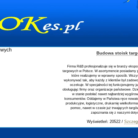
Budowa stoisk tar
Firma R&B profesjonalizuje się w branży ekspo
targowych w Polsce. W asortymencie posiadamy p
które realizujemy w wprawny sposób. Wszys
wykonywać tak, aby każdy z klientów był zadowo
oczekuje. W specjalności tej funkcjonujemy j
obsługując firmy oraz organizacje państwowe. Dzi
w stanie podołać nawet najbardziej wygór
konsumentów. Oddajemy w Państwa ręce nowator
produkcyjne, logistyczne, drukarnię wielkoform
pomoc, nawet w czasie już trwających targ
zapoznania się z naszymi do
Wyświetleń: 20522 /
Szczeg