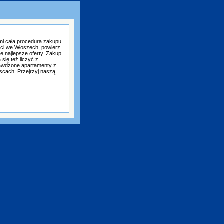
mi cała procedura zakupu
ści we Włoszech, powierz
e najlepsze oferty. Zakup
się też liczyć z
awdzone apartamenty z
scach. Przejrzyj naszą