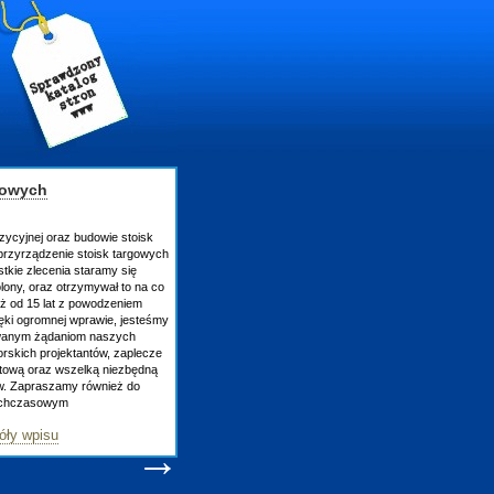
gowych
zycyjnej oraz budowie stoisk
rzyrządzenie stoisk targowych
tkie zlecenia staramy się
lony, oraz otrzymywał to na co
uż od 15 lat z powodzeniem
ęki ogromnej wprawie, jesteśmy
owanym żądaniom naszych
skich projektantów, zaplecze
atową oraz wszelką niezbędną
ów. Zapraszamy również do
tychczasowym
óły wpisu
→