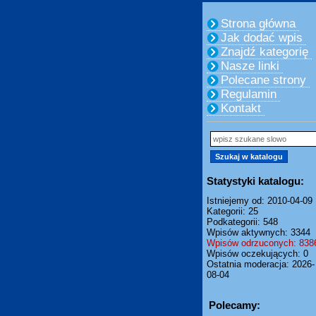
Strona główna
Jak dodać wpis
Znajdź kategorię
Nasze linki
Polecane strony
Regulamin
Kontakt
Statystyki katalogu:
Istniejemy od: 2010-04-09
Kategorii: 25
Podkategorii: 548
Wpisów aktywnych: 3344
Wpisów odrzuconych: 838
Wpisów oczekujących: 0
Ostatnia moderacja: 2026-
08-04
Polecamy: