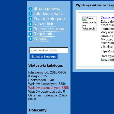
Wynik wyszukiwania fraz
Strona główna
Jak dodać wpis
Zakup m
Znajdź kategorię
Zakup do
Nasze linki
procedura
Polecane strony
nierucho
który wys
Regulamin
zawsze je
Kontakt
My przed
mieszkani
oficjalnej
https://
Data zgło
Szczegół
Statystyki katalogu:
Istniejemy od: 2010-04-09
Kategorii: 25
Podkategorii: 548
Wpisów aktywnych: 3344
Wpisów odrzuconych: 8386
Wpisów oczekujących: 0
Ostatnia moderacja: 2026-
08-04
Polecamy: