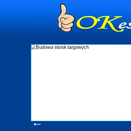
dynia
dministrowanie
ściami Gdynia i
ieżący nadzór nad
iczenia, organizację
ta obejmuje także
uchomościami Gdynia
potrzebny jest
ieruchomości Sopot
nia, Progreen-Adm
w codziennym
dla tych
←