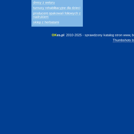
dresy z weluru
turnusy rehabilitacyjne dla dzieci
producent opakowań foliowych z
nadrukiem
sklep z herbatami
OK
es.pl
 2010-2025 - sprawdzony katalog stron www, b
Thumbshots b