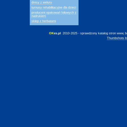
dresy z weluru
turnusy rehabilitacyjne dla dzieci
producent opakowań foliowych z
nadrukiem
sklep z herbatami
OK
es.pl
 2010-2025 - sprawdzony katalog stron www, b
Thumbshots b