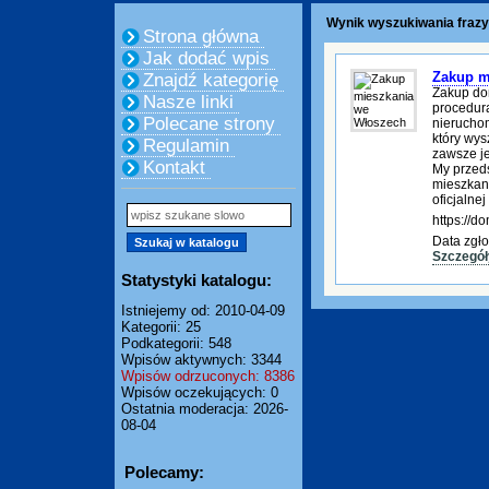
Wynik wyszukiwania frazy
Strona główna
Jak dodać wpis
Zakup m
Znajdź kategorię
Zakup do
Nasze linki
procedura
Polecane strony
nierucho
który wys
Regulamin
zawsze je
Kontakt
My przed
mieszkani
oficjalnej
https://
Data zgło
Szczegół
Statystyki katalogu:
Istniejemy od: 2010-04-09
Kategorii: 25
Podkategorii: 548
Wpisów aktywnych: 3344
Wpisów odrzuconych: 8386
Wpisów oczekujących: 0
Ostatnia moderacja: 2026-
08-04
Polecamy: