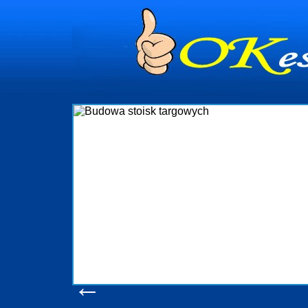
dynia
dministrowanie
ściami Gdynia i
ieżący nadzór nad
iczenia, organizację
ta obejmuje także
uchomościami Gdynia
potrzebny jest
ieruchomości Sopot
nia, Progreen-Adm
w codziennym
dla tych
←