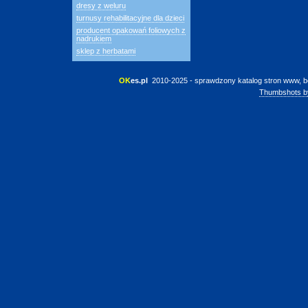
dresy z weluru
turnusy rehabilitacyjne dla dzieci
producent opakowań foliowych z
nadrukiem
sklep z herbatami
OK
es.pl
 2010-2025 - sprawdzony katalog stron www, b
Thumbshots b