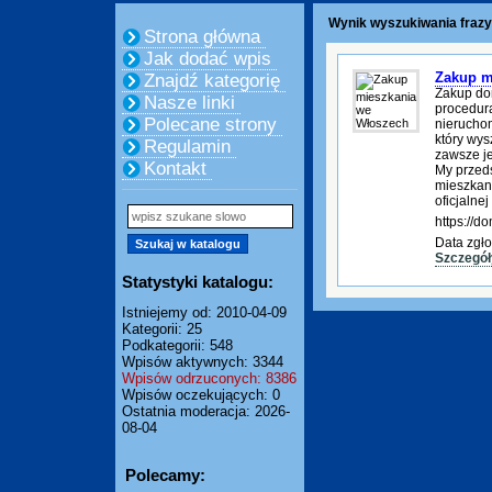
Wynik wyszukiwania frazy
Strona główna
Jak dodać wpis
Zakup m
Znajdź kategorię
Zakup do
Nasze linki
procedura
Polecane strony
nierucho
który wys
Regulamin
zawsze je
Kontakt
My przed
mieszkani
oficjalnej
https://
Data zgło
Szczegół
Statystyki katalogu:
Istniejemy od: 2010-04-09
Kategorii: 25
Podkategorii: 548
Wpisów aktywnych: 3344
Wpisów odrzuconych: 8386
Wpisów oczekujących: 0
Ostatnia moderacja: 2026-
08-04
Polecamy: