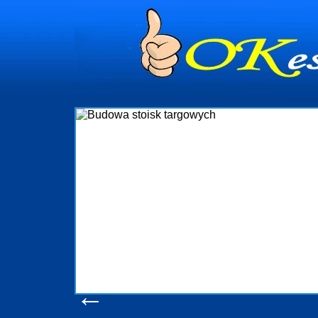
dynia
dministrowanie
ściami Gdynia i
ieżący nadzór nad
iczenia, organizację
ta obejmuje także
uchomościami Gdynia
potrzebny jest
ieruchomości Sopot
nia, Progreen-Adm
w codziennym
dla tych
←