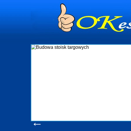
dynia
dministrowanie
ściami Gdynia i
ieżący nadzór nad
iczenia, organizację
ta obejmuje także
uchomościami Gdynia
potrzebny jest
ieruchomości Sopot
nia, Progreen-Adm
w codziennym
dla tych
←