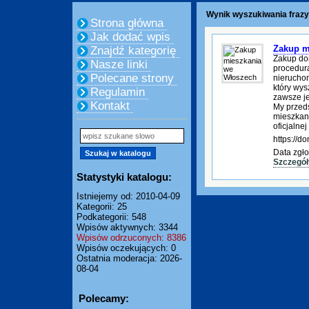
Wynik wyszukiwania frazy
Strona główna
Jak dodać wpis
Zakup m
Znajdź kategorię
Zakup do
Nasze linki
procedura
Polecane strony
nierucho
który wys
Regulamin
zawsze je
Kontakt
My przed
mieszkani
oficjalnej
https://
Data zgło
Szczegół
Statystyki katalogu:
Istniejemy od: 2010-04-09
Kategorii: 25
Podkategorii: 548
Wpisów aktywnych: 3344
Wpisów odrzuconych: 8386
Wpisów oczekujących: 0
Ostatnia moderacja: 2026-
08-04
Polecamy: