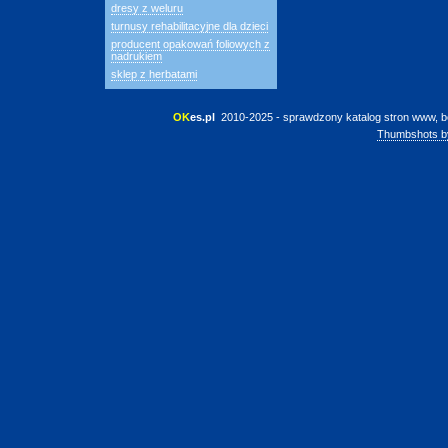
dresy z weluru
turnusy rehabilitacyjne dla dzieci
producent opakowań foliowych z
nadrukiem
sklep z herbatami
OK
es.pl
 2010-2025 - sprawdzony katalog stron www, b
Thumbshots b