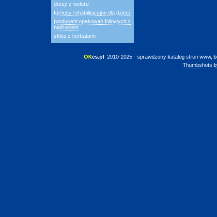
dresy z weluru
turnusy rehabilitacyjne dla dzieci
producent opakowań foliowych z
nadrukiem
sklep z herbatami
OK
es.pl
 2010-2025 - sprawdzony katalog stron www, b
Thumbshots b