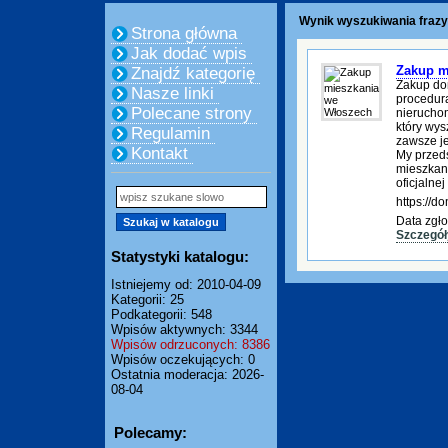
Wynik wyszukiwania frazy:
Strona główna
Jak dodać wpis
Zakup m
Znajdź kategorię
Zakup do
Nasze linki
procedura
Polecane strony
nierucho
który wys
Regulamin
zawsze je
Kontakt
My przed
mieszkani
oficjalnej
https://
Data zgło
Szczegół
Statystyki katalogu:
Istniejemy od: 2010-04-09
Kategorii: 25
Podkategorii: 548
Wpisów aktywnych: 3344
Wpisów odrzuconych: 8386
Wpisów oczekujących: 0
Ostatnia moderacja: 2026-
08-04
Polecamy: