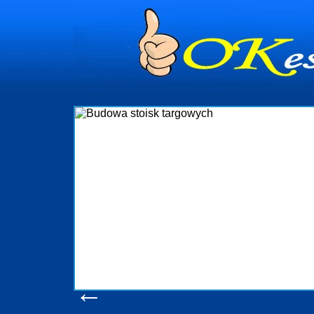
dynia
dministrowanie
ściami Gdynia i
ieżący nadzór nad
iczenia, organizację
ta obejmuje także
uchomościami Gdynia
potrzebny jest
ieruchomości Sopot
nia, Progreen-Adm
w codziennym
dla tych
←