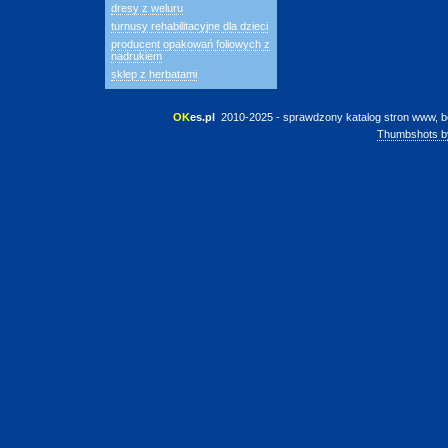
dresy z weluru
turnusy rehabilitacyjne dla dzieci
producent opakowań foliowych z
nadrukiem
sklep z herbatami
OK
es.pl
 2010-2025 - sprawdzony katalog stron www, b
Thumbshots b