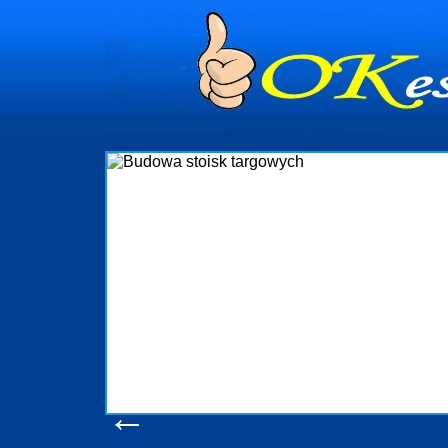
dynia
dministrowanie
ściami Gdynia i
ieżący nadzór nad
iczenia, organizację
ta obejmuje także
uchomościami Gdynia
potrzebny jest
ieruchomości Sopot
nia, Progreen-Adm
w codziennym
dla tych
←