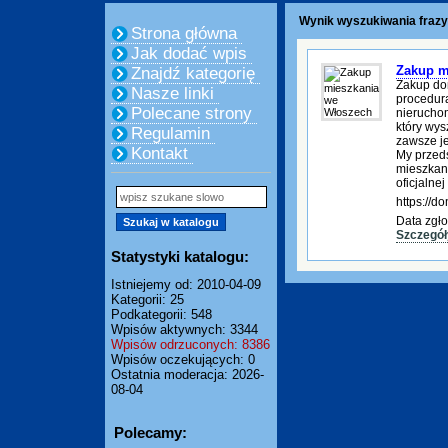
Wynik wyszukiwania frazy
Strona główna
Jak dodać wpis
Zakup m
Znajdź kategorię
Zakup do
Nasze linki
procedura
Polecane strony
nierucho
który wys
Regulamin
zawsze je
Kontakt
My przed
mieszkani
oficjalnej
https://
Data zgło
Szczegół
Statystyki katalogu:
Istniejemy od: 2010-04-09
Kategorii: 25
Podkategorii: 548
Wpisów aktywnych: 3344
Wpisów odrzuconych: 8386
Wpisów oczekujących: 0
Ostatnia moderacja: 2026-
08-04
Polecamy: